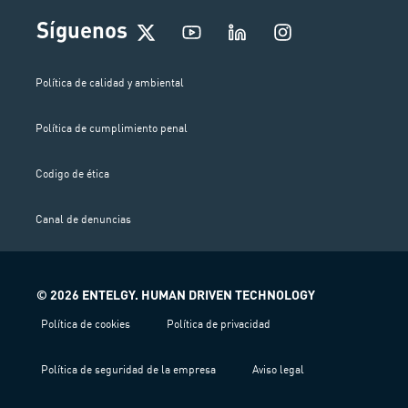
I
Síguenos
n
s
t
Política de calidad y ambiental
a
g
Política de cumplimiento penal
r
a
m
Codigo de ética
Canal de denuncias
© 2026 ENTELGY. HUMAN DRIVEN TECHNOLOGY
Política de cookies
Política de privacidad
Política de seguridad de la empresa
Aviso legal