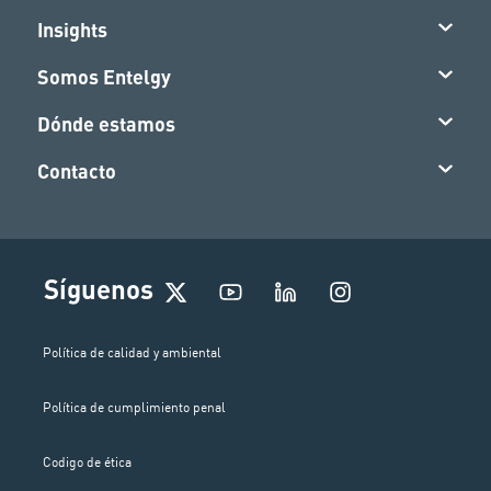
Insights
Somos Entelgy
Dónde estamos
Contacto
I
Síguenos
n
s
t
Política de calidad y ambiental
a
g
Política de cumplimiento penal
r
a
m
Codigo de ética