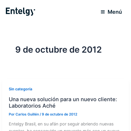
Ir
al
Menú
contenido
9 de octubre de 2012
Sin categoría
Una nueva solución para un nuevo cliente:
Laboratorios Aché
Por
Carlos Guillén
/
9 de octubre de 2012
Entelgy Brasil, en su afán por seguir abriendo nuevas
cuentas, ha conseguido un proyecto más con un nuevo