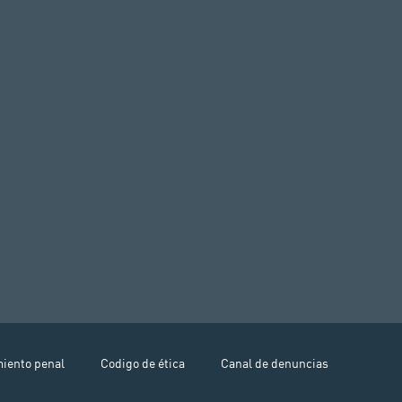
miento penal
Codigo de ética
Canal de denuncias