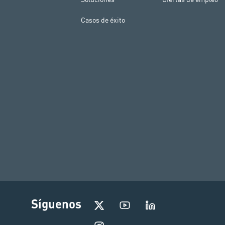
Casos de éxito
I
Síguenos
n
s