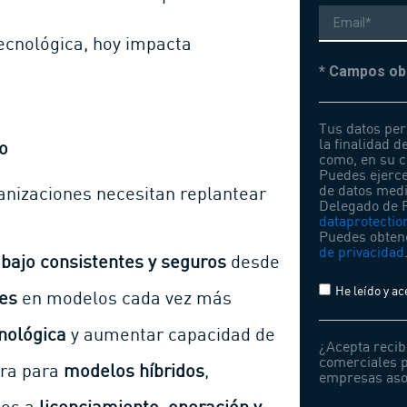
Correo
electrónico
ecnológica, hoy impacta
* Campos obl
Tus datos per
la finalidad d
o
como, en su ca
Puedes ejerce
de datos medi
anizaciones necesitan replantear
Delegado de P
dataprotecti
Puedes obten
de privacidad
abajo consistentes y seguros
desde
He leído y ac
tes
en modelos cada vez más
nológica
y aumentar capacidad de
¿Acepta recib
comerciales p
ura para
modelos híbridos
,
empresas aso
dos a
licenciamiento, operación y