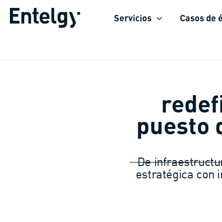
Ir
Servicios
Casos de é
al
contenido
redef
puesto 
De infraestructu
estratégica con 