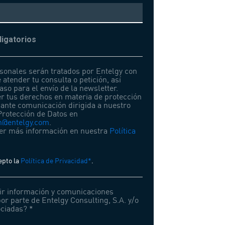
igatorios
sonales serán tratados por Entelgy con
e atender tu consulta o petición, así
so para el envío de la newsletter.
r tus derechos en materia de protección
ante comunicación dirigida a nuestro
rotección de Datos en
on@entelgy.com
.
er más información en nuestra
Política
.
epto la
Política de Privacidad*
.
ir información y comunicaciones
or parte de Entelgy Consulting, S.A. y/o
ciadas? *