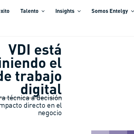
xito
Talento
Insights
Somos Entelgy
VDI está
iniendo el
de trabajo
digital
ra técnica a decisión
impacto directo en el
negocio