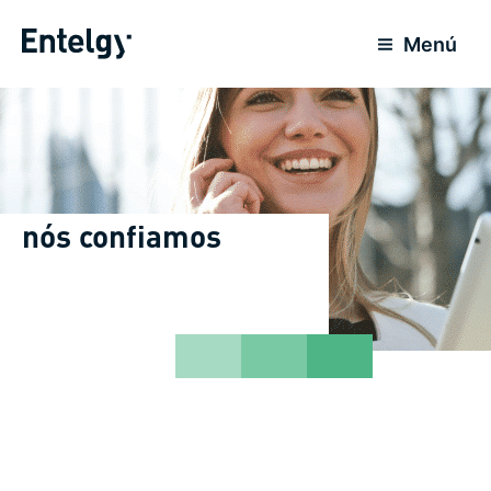
Ir
para
Menú
o
conteúdo
nós confiamos