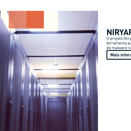
NIRYAR
O projeto Nir
ferramenta au
de malware n
Mais info