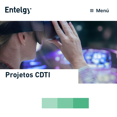
Ir
para
Menú
o
conteúdo
Projetos CDTI