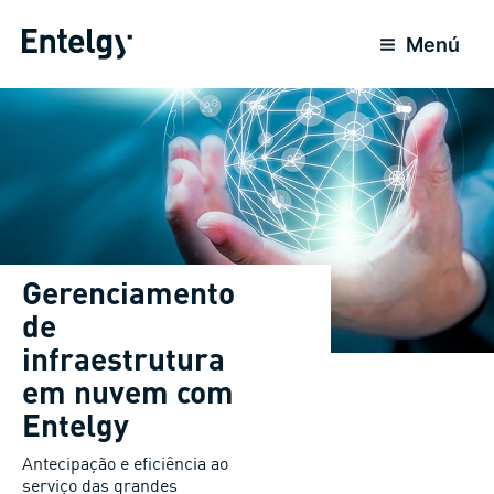
Ir
para
Menú
o
conteúdo
Gerenciamento
de
infraestrutura
em nuvem com
Entelgy
Antecipação e eficiência ao
serviço das grandes