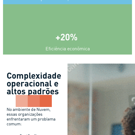
+20% ​
Eficiência econômica
DESAFIO
Complexidade
operacional e
altos padrões
No ambiente de Nuvem,
essas organizações
enfrentaram um problema
comum: