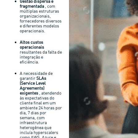
Gestão dispersa e
fragmentada
, com
múltiplas estruturas
organizacionais,
fornecedores diversos
e diferentes modelos
operacionais.
Altos custos
operacionais
resultantes da falta de
integração e
eficiência.
A necessidade de
garantir
SLAs
(Service Level
Agreements)
exigentes
, atendendo
às expectativas do
cliente final em um
ambiente 24 horas por
dia, 7 dias por
semana, com
infraestrutura
heterogênea que
incluía hyperscalers
como AWS, Azure e