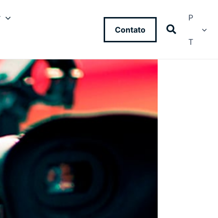
y
P
Contato
T