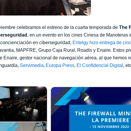
viembre
celebramos
el estreno de la cuarta temporada de
The F
berseguridad
, en un evento en los cines Cinesa de Manoteras 
 concienciación en ciberseguridad,
Entelgy hizo entrega de cin
avantia, MAPFRE, Grupo Caja Rural, Roadis y Enaire. Estos pr
e Enaire, gestor nacional de navegación aérea, al que hemos 
nguardia
,
Servimedia
,
Europa Press
,
El Confidencial Digital
, e