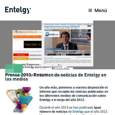
Ir
para
Menú
o
conteúdo
Prensa 2013: Resumen de noticias de Entelgy en
ACTUALIDAD
,
EN LOS MEDIOS
23 Janeiro 2014
los medios
Un año más, ponemos a vuestra disposición el
informe que recopila las noticias publicadas en
los diferentes medios de comunicación sobre
Entelgy a lo largo del año 2013.
Durante el año 2013 se han publicado
igual
número de noticias
de
Entelgy
que el año 2012.