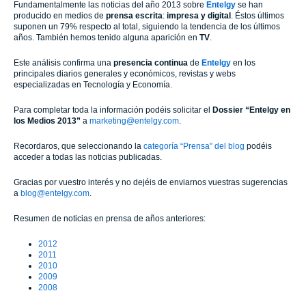
Fundamentalmente las noticias del año 2013 sobre
Entelgy
se han
producido en medios de
prensa escrita
:
impresa y digital
. Éstos últimos
suponen un 79% respecto al total, siguiendo la tendencia de los últimos
años. También hemos tenido alguna aparición en
TV
.
Este análisis confirma una
presencia continua
de
Entelgy
en los
principales diarios generales y económicos, revistas y webs
especializadas en Tecnología y Economía.
Para completar toda la información podéis solicitar el
Dossier “Entelgy en
los Medios 2013”
a
marketing@entelgy.com
.
Recordaros, que seleccionando la
categoría “Prensa” del blog
podéis
acceder a todas las noticias publicadas.
Gracias por vuestro interés y no dejéis de enviarnos vuestras sugerencias
a
blog@entelgy.com
.
Resumen de noticias en prensa de años anteriores:
2012
2011
2010
2009
2008