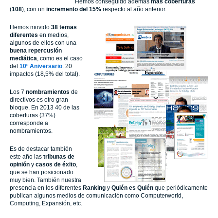
Hemos conseguido además
más coberturas
(
108
), con un
incremento del 15%
respecto al año anterior.
Hemos movido
38 temas
diferentes
en medios,
algunos de ellos con una
buena repercusión
mediática
, como es el caso
del
10º Aniversario
: 20
impactos (18,5% del total).
Los 7
nombramientos
de
directivos es otro gran
bloque. En 2013 40 de las
coberturas (37%)
corresponde a
nombramientos.
Es de destacar también
este año las
tribunas de
opinión
y
casos de éxito
,
que se han posicionado
muy bien. También nuestra
presencia en los diferentes
Ranking
y
Quién es Quién
que periódicamente
publican algunos medios de comunicación como Computerworld,
Computing, Expansión, etc.