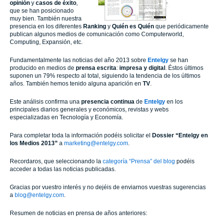
opinión
y
casos de éxito
,
que se han posicionado
muy bien. También nuestra
presencia en los diferentes
Ranking
y
Quién es Quién
que periódicamente
publican algunos medios de comunicación como Computerworld,
Computing, Expansión, etc.
Fundamentalmente las noticias del año 2013 sobre
Entelgy
se han
producido en medios de
prensa escrita
:
impresa y digital
. Éstos últimos
suponen un 79% respecto al total, siguiendo la tendencia de los últimos
años. También hemos tenido alguna aparición en
TV
.
Este análisis confirma una
presencia continua
de
Entelgy
en los
principales diarios generales y económicos, revistas y webs
especializadas en Tecnología y Economía.
Para completar toda la información podéis solicitar el
Dossier “Entelgy en
los Medios 2013”
a
marketing@entelgy.com
.
Recordaros, que seleccionando la
categoría “Prensa” del blog
podéis
acceder a todas las noticias publicadas.
Gracias por vuestro interés y no dejéis de enviarnos vuestras sugerencias
a
blog@entelgy.com
.
Resumen de noticias en prensa de años anteriores: