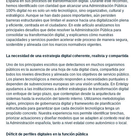
España en sus procesos de transformación digital. Durante este recorrido,
hemos identificado con claridad que alcanzar una Administración Pública
100% digital no es solo un reto tecnológico, sino organizativo, cultural y
estratégico. Aunque se han dado pasos importantes, aún persisten
barreras estructurales que limitan el avance hacia una digitalización plena
y eficiente, centrada en el ciudadano. En este artículo analizamos los
principales desafíos que debe resolver la Administración Pública para
consolidar su transformación digital, y explicamos cómo nuestras
capacidades y servicios pueden acelerar este proceso de manera segura,
sostenible y alineada con los marcos normativos vigentes.
La necesidad de una estrategia digital coherente, realista y compartida
Uno de los principales escollos que detectamos en muchos organismos
públicos es la ausencia de una hoja de ruta digital clara, compartida por
todos los niveles directivos y alineada con los objetivos de servicio público.
Los planes tecnológicos a menudo responden a necesidades puntuales o
dependen de subvenciones europeas sin una visión unificada. En Entelgy
ayudamos a las instituciones a definir estrategias de transformación digital
con enfoque de largo plazo, que contemplan desde la arquitectura de
sistemas hasta la evolución del talento interno. Utilizamos metodologías
ágiles, principios de gobernanza digital y frameworks de planificación
estructurada para garantizar que cada decisión tecnológica tenga un
propósito concreto. Nuestra experiencia nos permite identificar brechas,
priorizar actuaciones y diseñar modelos que se adapten al contexto real de
la Administración española, tanto a nivel estatal como autonómico o local.
Déficit de perfiles digitales en la función pública