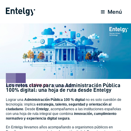
Ir
para
Menú
o
conteúdo
Los retos clave para una Administración Pública
ACTUALIDAD
,
ARTÍCULOS
12 Junho 2025
100% digital: una hoja de ruta desde Entelgy
Lograr una
Administración Pública 100 % digital
no es solo cuestión de
tecnología: implica
estrategia, talento, seguridad y orientación al
ciudadano
. Desde
Entelgy
, acompañamos a las instituciones españolas
con una hoja de ruta integral que combina
innovación, cumplimiento
normativo y experiencia digital segura
.
En Entelgy llevamos años acompañando a organismos públicos en