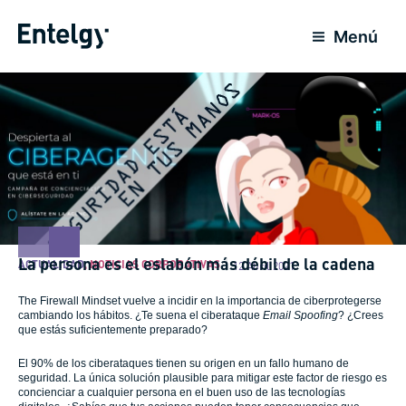
Ir
para
Menú
o
conteúdo
La persona es el eslabón más débil de la cadena
ACTUALIDAD
,
NOTICIAS CORPORATIVAS
12 Abril 2021
The Firewall Mindset vuelve a incidir en la importancia de ciberprotegerse
cambiando los hábitos. ¿Te suena el ciberataque
Email Spoofing
? ¿Crees
que estás suficientemente preparado?
El 90% de los ciberataques tienen su origen en un fallo humano de
seguridad. La única solución plausible para mitigar este factor de riesgo es
concienciar a cualquier persona en el buen uso de las tecnologías