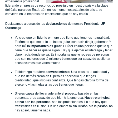
experiencia profesional
liderando empresas de reconocido prestigio en nuestro país y a la clave
del éxito para que Entel, aún en los momentos actuales de crisis, se
convierta en la empresa en crecimiento que es hoy en día.
Destacamos algunas de las
declaraciones
de nuestro Presidente,
JF
Olascoaga
:
Yo creo que un
líder
lo primero que tiene que tener es naturalidad.
El término que mejor lo define es guiar, conducir, dirigir, gobernar. Y
para mí,
lo importantes es guiar
. El líder es una persona que lo que
tiene que hacer es que le sigan. Hay que ejercer el liderazgo y tener
claro hacia dónde se va. Es importante que te rodees de personas
que son mejores que tú mismo y tienes que ser capaz de gestionar
esos recursos que valen mucho.
El liderazgo requiere
convencimiento
. Una cosa es la autoridad y
que los demás crean en ti, pero es necesario que tengas
credibilidad, que inspires confianza. Que tengas claro la forma de
ejercerlo y las metas a las que tienes que llegar.
Si eres capaz de llevar adelante el proyecto basado en las
personas, eres capaz de que triunfe la empresa.
Nuestro principal
activo son las personas
, son los profesionales. Lo que hay que
transmitirles es ilusión. En una empresa sin
ilusión
, sin la
pasión
, no
hay absolutamente nada.