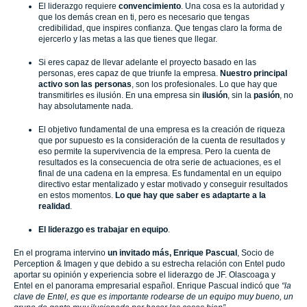
El liderazgo requiere
convencimiento
. Una cosa es la autoridad y
que los demás crean en ti, pero es necesario que tengas
credibilidad, que inspires confianza. Que tengas claro la forma de
ejercerlo y las metas a las que tienes que llegar.
Si eres capaz de llevar adelante el proyecto basado en las
personas, eres capaz de que triunfe la empresa.
Nuestro principal
activo son las personas
, son los profesionales. Lo que hay que
transmitirles es ilusión. En una empresa sin
ilusión
, sin la
pasión
, no
hay absolutamente nada.
El objetivo fundamental de una empresa es la creación de riqueza
que por supuesto es la consideración de la cuenta de resultados y
eso permite la supervivencia de la empresa. Pero la cuenta de
resultados es la consecuencia de otra serie de actuaciones, es el
final de una cadena en la empresa. Es fundamental en un equipo
directivo estar mentalizado y estar motivado y conseguir resultados
en estos momentos.
Lo que hay que saber es adaptarte a la
realidad
.
El liderazgo es trabajar en equipo
.
En el programa intervino
un invitado más, Enrique Pascual
, Socio de
Perception & Imagen y que debido a su estrecha relación con Entel pudo
aportar su opinión y experiencia sobre el liderazgo de JF. Olascoaga y
Entel en el panorama empresarial español. Enrique Pascual indicó que
“la
clave de Entel, es que es importante rodearse de un equipo muy bueno, un