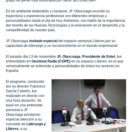
grupo de gente muy ilusionada por hacer las cosas bien”
.
En un ambiente distendido y coloquial, JF. Olascoaga recordó su
trayectoria y experiencia profesional con diferentes empresas y
personalidades hasta el día de hoy. Asimismo, nos habló de la importancia
del mundo de las Nuevas Tecnologías y la innovación en el desarrollo y la
competitividad de nuestro país.
JF. Olascoaga
invitado especial
del espacio semanal Líderes por su
capacidad de liderazgo y su reconocimiento en el mundo empresarial
El pasado día
13 de noviembre
JF. Olascoaga
,
Presidente de Entel
, fue
entrevistado en
Gestiona Radio (COPE)
en su espacio Líderes, en el que
semanalmente se entrevista a personalidades de todos los sectores en
España.
El programa, conducido
por su director Francisco
García Cabello, fue
realizado en directo con
una hora duración. Se
basó en una entrevista
personal a JF.
Olascoaga prestando
especial atención a su
concepto de
Liderazgo y
Líderes
, a su