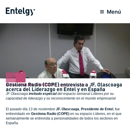
Ir
para
Menú
o
conteúdo
Gestiona Radio (COPE) entrevista a JF. Olascoaga
ACTUALIDAD
,
EN LOS MEDIOS
23 Novembro 2009
acerca del Liderazgo en Entel y en España
JF. Olascoaga
invitado especial
del espacio semanal Líderes por su
capacidad de liderazgo y su reconocimiento en el mundo empresarial
El pasado día
13 de noviembre
JF. Olascoaga
,
Presidente de Entel
, fue
entrevistado en
Gestiona Radio (COPE)
en su espacio Líderes, en el que
semanalmente se entrevista a personalidades de todos los sectores en
España.