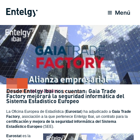
Ir
para
Menú
o
conteúdo
Desde Entelgy Ibai nos cuentan: Gaia Trade
ACTUALIDAD
,
EN LOS MEDIOS
29 Maio 2017
Factory mejorará la seguridad informática del
Sistema Estadístico Europeo
La Oficina Europea de Estadística (
Eurostat
) ha adjudicado a
Gaia Trade
Factory
, asociación a la que pertenece Entelgy Ibai, un contrato para la
certificación y mejora de la seguridad informática del Sistema
Estadístico Europeo
(SEE).
Eurostat
es la