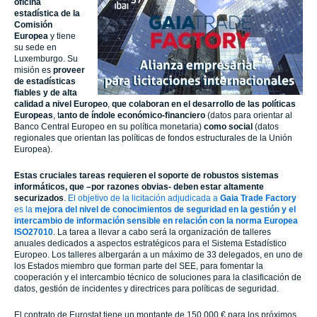
oficina
estadística de la
Comisión
Europea
y tiene
su sede en
Luxemburgo. Su
misión es
proveer
de estadísticas
fiables y de alta
calidad a nivel Europeo
,
que colaboran en el desarrollo de las políticas
Europeas
, t
anto de índole económico-financiero
(datos para orientar al
Banco Central Europeo en su política monetaria)
como social
(datos
regionales que orientan las políticas de fondos estructurales de la Unión
Europea).
Estas cruciales tareas requieren el soporte de robustos sistemas
informáticos, que –por razones obvias- deben estar altamente
securizados
.
El objetivo de la licitación adjudicada a
Gaia Trade Factory
es la
mejora del nivel de conocimientos de seguridad en la gestión y el
intercambio de información sensible en relación con la norma Europea
ISO27010
. La tarea a llevar a cabo será la organización de talleres
anuales dedicados a aspectos estratégicos para el Sistema Estadístico
Europeo. Los talleres albergarán a un máximo de 33 delegados, en uno de
los Estados miembro que forman parte del SEE, para fomentar la
cooperación y el intercambio técnico de soluciones para la clasificación de
datos, gestión de incidentes y directrices para políticas de seguridad.
El contrato de Eurostat tiene un montante de 150.000 € para los próximos