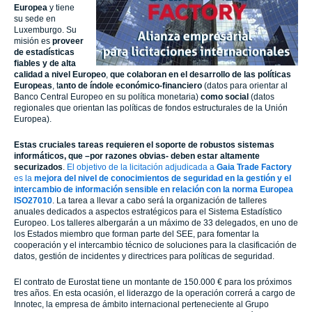
Europea
y tiene
su sede en
Luxemburgo. Su
misión es
proveer
de estadísticas
fiables y de alta
calidad a nivel Europeo
,
que colaboran en el desarrollo de las políticas
Europeas
, t
anto de índole económico-financiero
(datos para orientar al
Banco Central Europeo en su política monetaria)
como social
(datos
regionales que orientan las políticas de fondos estructurales de la Unión
Europea).
Estas cruciales tareas requieren el soporte de robustos sistemas
informáticos, que –por razones obvias- deben estar altamente
securizados
.
El objetivo de la licitación adjudicada a
Gaia Trade Factory
es la
mejora del nivel de conocimientos de seguridad en la gestión y el
intercambio de información sensible en relación con la norma Europea
ISO27010
. La tarea a llevar a cabo será la organización de talleres
anuales dedicados a aspectos estratégicos para el Sistema Estadístico
Europeo. Los talleres albergarán a un máximo de 33 delegados, en uno de
los Estados miembro que forman parte del SEE, para fomentar la
cooperación y el intercambio técnico de soluciones para la clasificación de
datos, gestión de incidentes y directrices para políticas de seguridad.
El contrato de Eurostat tiene un montante de 150.000 € para los próximos
tres años. En esta ocasión, el liderazgo de la operación correrá a cargo de
Innotec, la empresa de ámbito internacional perteneciente al Grupo