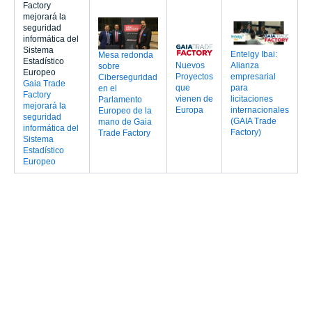
Entelgy Ibai:
Mesa redonda
Nuevos
Alianza
sobre
Proyectos
empresarial
Ciberseguridad
Gaia Trade
que
para
en el
Factory
vienen de
licitaciones
Parlamento
mejorará la
Europa
internacionales
Europeo de la
seguridad
(GAIA Trade
mano de Gaia
informática del
Factory)
Trade Factory
Sistema
Estadístico
Europeo