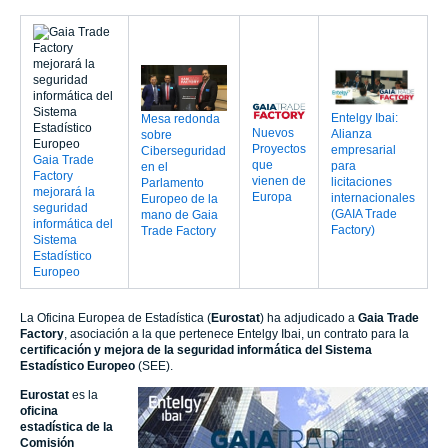
Entelgy Ibai:
Mesa redonda
Nuevos
Alianza
sobre
Proyectos
empresarial
Ciberseguridad
Gaia Trade
que
para
en el
Factory
vienen de
licitaciones
Parlamento
mejorará la
Europa
internacionales
Europeo de la
seguridad
(GAIA Trade
mano de Gaia
informática del
Factory)
Trade Factory
Sistema
Estadístico
Europeo
La Oficina Europea de Estadística (
Eurostat
) ha adjudicado a
Gaia Trade
Factory
, asociación a la que pertenece Entelgy Ibai, un contrato para la
certificación y mejora de la seguridad informática del Sistema
Estadístico Europeo
(SEE).
Eurostat
es la
oficina
estadística de la
Comisión