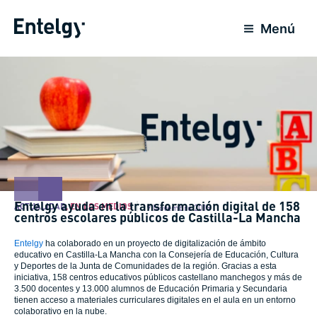
Ir
para
Menú
o
conteúdo
Entelgy ayuda en la transformación digital de 158
ACTUALIDAD
,
EN LOS MEDIOS
19 Novembro 2019
centros escolares públicos de Castilla-La Mancha
Entelgy
ha colaborado en un proyecto de digitalización
de ámbito
educativo en Castilla-La Mancha con la Consejería de Educación, Cultura
y Deportes de la Junta de Comunidades de la región. Gracias a esta
iniciativa, 158 centros educativos públicos castellano manchegos y más de
3.500 docentes y 13.000 alumnos de Educación Primaria y Secundaria
tienen acceso a materiales curriculares digitales en el aula en un entorno
colaborativo en la nube.