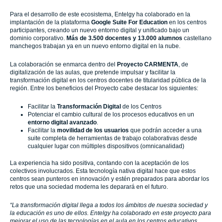
Para el desarrollo de este ecosistema, Entelgy ha colaborado en la
implantación de la plataforma
Google Suite For Education
en los centros
participantes, creando un nuevo entorno digital y unificado bajo un
dominio corporativo.
Más de 3.500 docentes y 13.000 alumnos
castellano
manchegos trabajan ya en un nuevo entorno digital en la nube.
La colaboración se enmarca dentro del
Proyecto CARMENTA
, de
digitalización de las aulas, que pretende impulsar y facilitar la
transformación digital en los centros docentes de titularidad pública de la
región.
Entre los beneficios del Proyecto cabe destacar los siguientes:
Facilitar la
Transformación Digital
de los Centros
Potenciar el cambio cultural de los procesos educativos en un
entorno digital avanzado
.
Facilitar la
movilidad de los usuarios
que podrán acceder a una
suite completa de herramientas de trabajo colaborativas desde
cualquier lugar con múltiples dispositivos (omnicanalidad)
La experiencia ha sido positiva, contando con la aceptación de los
colectivos involucrados.
Esta tecnología nativa digital hace que estos
centros sean punteros en innovación y estén preparados para abordar los
retos que una sociedad moderna les deparará en el futuro.
“La transformación digital llega a todos los ámbitos de nuestra sociedad y
la educación es uno de ellos. Entelgy ha colaborado en este proyecto para
mejorar el uso de las tecnologías en el aula en los centros educativos