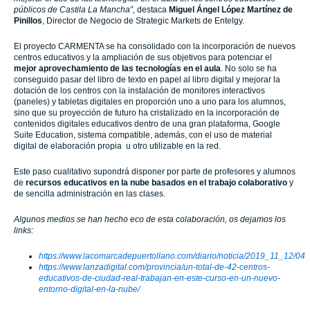
públicos de Castila La Mancha”,
destaca
Miguel Ángel López Martínez de
Pinillos
, Director de Negocio de Strategic Markets de Entelgy.
El proyecto CARMENTA se ha consolidado con la incorporación de nuevos
centros educativos y la ampliación de sus objetivos para potenciar el
mejor aprovechamiento de las tecnologías en el aula
. No solo se ha
conseguido pasar del libro de texto en papel al libro digital y mejorar la
dotación de los centros con la instalación de monitores interactivos
(paneles) y tabletas digitales en proporción uno a uno para los alumnos,
sino que su proyección de futuro ha cristalizado en la incorporación de
contenidos digitales educativos dentro de una gran plataforma, Google
Suite Education, sistema compatible, además, con el uso de material
digital de elaboración propia u otro utilizable en la red.
Este paso cualitativo supondrá disponer por parte de profesores y alumnos
de
recursos educativos en la nube basados en el trabajo colaborativo
y
de sencilla administración en las clases.
Algunos medios se han hecho eco de esta colaboración, os dejamos los
links:
https://www.lacomarcadepuertollano.com/diario/noticia/2019_11_12/04
https://www.lanzadigital.com/provincia/un-total-de-42-centros-
educativos-de-ciudad-real-trabajan-en-este-curso-en-un-nuevo-
entorno-digital-en-la-nube/