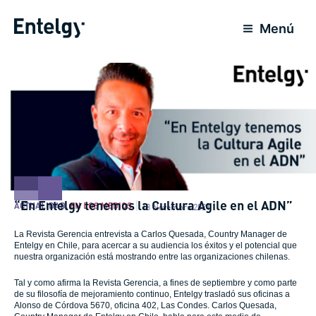
Ir
para
Menú
o
conteúdo
“En Entelgy tenemos la Cultura Agile en el ADN”
ACTUALIDAD
,
EN LOS MEDIOS
18 Novembro 2021
La Revista Gerencia entrevista a Carlos Quesada, Country Manager de
Entelgy en Chile, para acercar a su audiencia los éxitos y el potencial que
nuestra organización está mostrando entre las organizaciones chilenas.
Tal y como afirma la Revista Gerencia, a fines de septiembre y como parte
de su filosofía de mejoramiento continuo, Entelgy trasladó sus oficinas a
Alonso de Córdova 5670, oficina 402, Las Condes. Carlos Quesada,