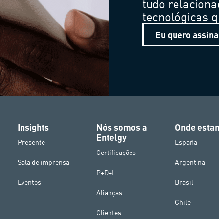
tudo relaciona
tecnológicas 
Eu quero assina
Insights
Nós somos a
Onde esta
Entelgy
Presente
España
Certificações
Sala de imprensa
Argentina
P+D+I
Eventos
Brasil
Alianças
Chile
Clientes