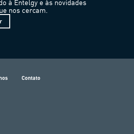
do à Entelgy e às novidades
que nos cercam.
r
mos
Contato