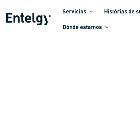
Ir
Servicios
Histórias de 
para
o
Dónde estamos
conteúdo