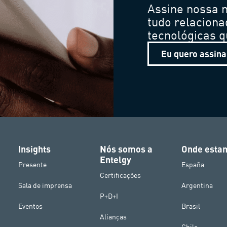
Assine nossa n
tudo relaciona
tecnológicas 
Eu quero assina
Insights
Nós somos a
Onde esta
Entelgy
Presente
España
Certificações
Sala de imprensa
Argentina
P+D+I
Eventos
Brasil
Alianças