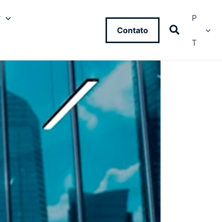
y
P
Contato
T