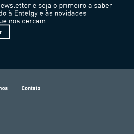
ewsletter e seja o primeiro a saber
do à Entelgy e às novidades
que nos cercam.
r
mos
Contato