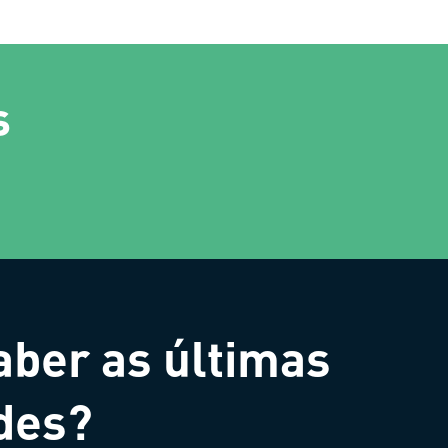
s
aber as últimas
des?