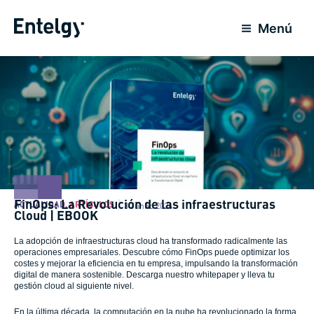
Ir
para
Menú
o
conteúdo
FinOps: La Revolución de las infraestructuras
ACTUALIDAD
,
ARTÍCULOS
3 Junho 2024
Cloud | EBOOK
La adopción de infraestructuras cloud ha transformado radicalmente las
operaciones empresariales. Descubre cómo FinOps puede optimizar los
costes y mejorar la eficiencia en tu empresa, impulsando la transformación
digital de manera sostenible. Descarga nuestro whitepaper y lleva tu
gestión cloud al siguiente nivel.
En la última década, la computación en la nube ha revolucionado la forma