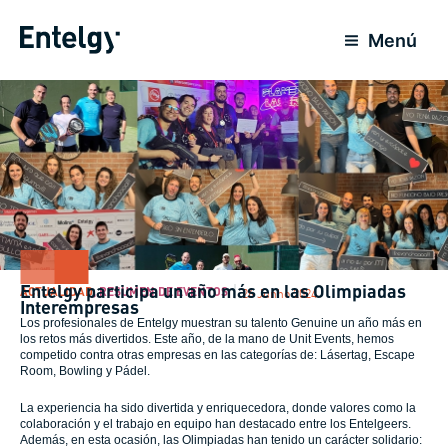
Ir
para
Menú
o
conteúdo
Entelgy participa un año más en las Olimpiadas
ACTUALIDAD
,
RESUMEN DE EVENTOS
26 Junho 2024
Interempresas
Los profesionales de Entelgy muestran su talento Genuine un año más en
los retos más divertidos. Este año, de la mano de Unit Events, hemos
competido contra otras empresas en las categorías de: Lásertag, Escape
Room, Bowling y Pádel.
La experiencia ha sido divertida y enriquecedora, donde valores como la
colaboración y el trabajo en equipo han destacado entre los Entelgeers.
Además, en esta ocasión, las Olimpiadas han tenido un carácter solidario: