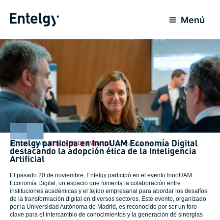
Ir
para
Menú
o
conteúdo
Entelgy participa en InnoUAM Economía Digital
ACTUALIDAD
,
RESUMEN DE EVENTOS
27 Novembro 2024
destacando la adopción ética de la Inteligencia
Artificial
El pasado 20 de noviembre, Entelgy participó en el evento InnoUAM
Economía Digital, un espacio que fomenta la colaboración entre
instituciones académicas y el tejido empresarial para abordar los desafíos
de la transformación digital en diversos sectores. Este evento, organizado
por la Universidad Autónoma de Madrid, es reconocido por ser un foro
clave para el intercambio de conocimientos y la generación de sinergias