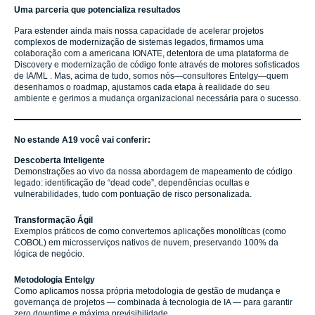
Uma parceria que potencializa resultados
Para estender ainda mais nossa capacidade de acelerar projetos
complexos de modernização de sistemas legados, firmamos uma
colaboração com a americana IONATE, detentora de uma plataforma de
Discovery e modernização de código fonte através de motores sofisticados
de IA/ML . Mas, acima de tudo, somos nós—consultores Entelgy—quem
desenhamos o roadmap, ajustamos cada etapa à realidade do seu
ambiente e gerimos a mudança organizacional necessária para o sucesso.
No estande A19 você vai conferir:
Descoberta Inteligente
Demonstrações ao vivo da nossa abordagem de mapeamento de código
legado: identificação de “dead code”, dependências ocultas e
vulnerabilidades, tudo com pontuação de risco personalizada.
Transformação Ágil
Exemplos práticos de como convertemos aplicações monolíticas (como
COBOL) em microsserviços nativos de nuvem, preservando 100% da
lógica de negócio.
Metodologia Entelgy
Como aplicamos nossa própria metodologia de gestão de mudança e
governança de projetos — combinada à tecnologia de IA — para garantir
zero downtime e máxima previsibilidade.