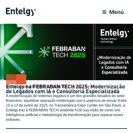
Ir
para
Menú
o
conteúdo
Entelgy na FEBRABAN TECH 2025: Modernização
ACTUALIDAD
,
RESUMEN DE EVENTOS
29 Maio 2025
de Legados com IA e Consultoria Especializada
A modernização de sistemas legados é um dos grandes desafios do setor
financeiro: equilibrar operação ininterrupta com a urgência de inovar. Entre
10 e 12 de junho de 2025, no Transamérica Expo Center em São Paulo, a
Entelgy traz à FEBRABAN TECH (estande A19) sua visão de como unir
inteligência artificial e metodologia de transformação para superar esses
entraves.