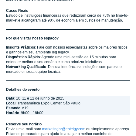
Casos Reais
Estudo de instituições financeiras que reduziram cerca de 75% no time-to-
market e alcançaram até 90% de economia em custos de manutenção.
Por que visitar nosso espaço?
Insights Práticos
: Fale com nossos especialistas sobre os maiores riscos
e ganhos em seu ambiente leg legacy.
Diagnóstico Rápido
: Agende uma mini-sessão de 15 minutos para
entender melhor o seu cenário e como priorizar iniciativas.
Networking Qualificado
: Discuta tendências e soluções com pares de
mercado e nossa equipe técnica.
Detalhes do evento
Data
: 10, 11 e 12 de junho de 2025
Local
: Transamérica Expo Center, São Paulo
Estande
: A19
Horário
: 9h00 – 18h00
Reserve seu horário
Envie um e-mail para
marketingbr@entelgy.com
ou simplesmente apareça.
Estamos preparados para ajudá-lo a traçar o melhor caminho de