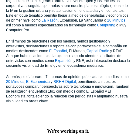
regulación de la inteligencia artificial a nivel europeo y las encuestas
corporativas, seguidas por notas sobre nuestro plan estratégico, el uso de
la IA en la gestión urbana y su aplicación en el día a día y en conciertos.
Este enfoque temático permitió llegar a medios generalistas y económicos
de primer nivel como
La Razón
, Expansión, La Vanguardia o
20 Minutos
,
así como a medios especializados en tecnología como
Computing
o Muy
Computer Pro.
En términos de relaciones con los medios, hemos gestionado 9
entrevistas, declaraciones y reportajes con portavoces de la compañía en
medios destacados como
El Español
, El Mundo,
Capital Radio
y RTVE.
Aunque hubo ocasiones en las que no se pudo atender solicitudes de
entrevistas con medios como
Expansión
y RNE, esta interacción destaca la
creciente visibilidad de Entelgy en el ecosistema mediático.
Además, se elaboraron 7 tribunas de opinión, publicadas en medios como
20 Minutos
,
El Economista
y
RRHH Digital
, permitiendo a nuestros
portavoces compartir perspectivas sobre tecnología e innovación. También
se realizaron encuentros 1to1 con medios como El Español y El
Economista, fortaleciendo la relación con periodistas y ampliando nuestra
visibilidad en áreas clave.