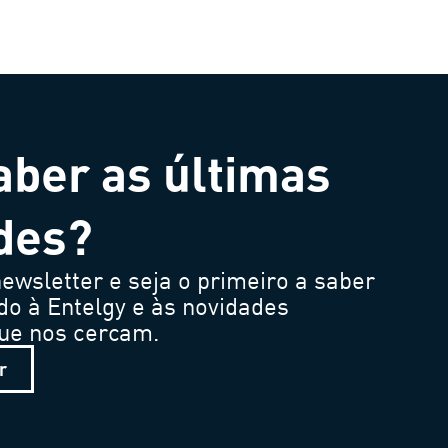
aber as últimas
des?
ewsletter e seja o primeiro a saber
do à Entelgy e às novidades
que nos cercam.
r