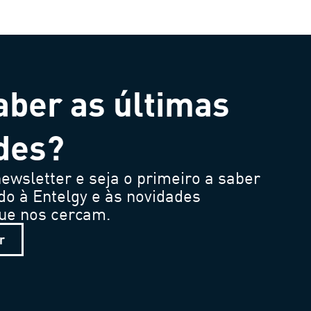
aber as últimas
des?
ewsletter e seja o primeiro a saber
do à Entelgy e às novidades
que nos cercam.
r