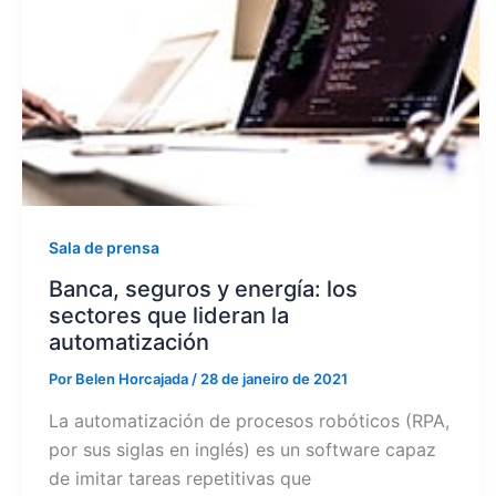
Sala de prensa
Banca, seguros y energía: los
sectores que lideran la
automatización
Por
Belen Horcajada
/
28 de janeiro de 2021
La automatización de procesos robóticos (RPA,
por sus siglas en inglés) es un software capaz
de imitar tareas repetitivas que