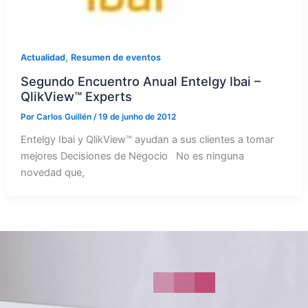
,
Actualidad
Resumen de eventos
Segundo Encuentro Anual Entelgy Ibai –
QlikView™ Experts
Por
Carlos Guillén
/
19 de junho de 2012
Entelgy Ibai y QlikView™ ayudan a sus clientes a tomar
mejores Decisiones de Negocio No es ninguna
novedad que,