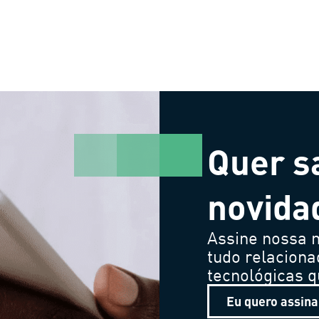
Quer s
novida
Assine nossa n
tudo relaciona
tecnológicas 
Eu quero assina