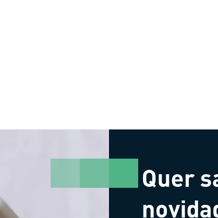
Quer s
novida