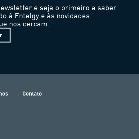
ewsletter e seja o primeiro a saber
do à Entelgy e às novidades
que nos cercam.
r
mos
Contato