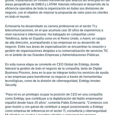
global, implantando un modelo transversal que afianza las sinergias en las
áreas geográficas de EMEA y LATAM. Además reforzará el desarrollo de la
eficiencia operativa de toda la organización en todas sus divisiones de
negocio, con el objetivo de mejorar la propuesta de valor para los clientes
en todo el mundo.
Echevarría ha desarrollado su carrera profesional en el sector TI y
telecomunicaciones, en el que acumula casi 30 años de experiencia a
nivel nacional e internacional. Ha trabajado en compañías como
Telefónica, tanto en España como en el Reino Unido, o Axent, en cargos
de alta dirección, acompañando a las empresas en su desarrollo de
negocio. Entre sus áreas de especialización se encuentran la creación y
gestión de organizaciones dirigidas a la comercialización de servicios TIC
en el ámbito de las Grandes Empresas y Administraciones Públicas.
En esta nueva etapa se convierte en CEO Global de Entelgy, donde
liderará la gestión de todo el negocio de la compañía, tanto de Digital
Business Process, área en la que se integran todos los servicios de ayuda
a las empresas para transformar su negocio a través de herramientas
tecnológicas, como de la división de ciberseguridad, Entelgy Innotec
Security.
“Para mí es un privilegio ocupar la posición de CEO en una compañía
como Entelgy, que contribuye a la digitalización del tejido empresarial
español desde hace 20 años”, comenta Pablo Echevarría. ”Comienzo con
gran ilusión y con ganas de contribuir a seguir posicionando a Entelgy
como empresa de referencia en el sector TI, consultoría y ciberseguridad.