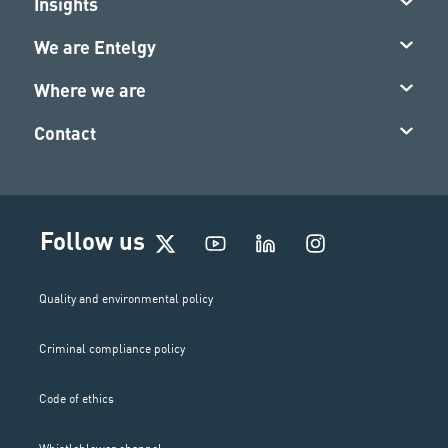
Insights
We are Entelgy
Where we are
Contact
I
Follow us
n
s
t
Quality and environmental policy
a
g
Criminal compliance policy
r
a
m
Code of ethics