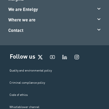
We are Entelgy
Where we are
Contact
I
Follow us
n
s
t
Quality and environmental policy
a
g
Criminal compliance policy
r
a
m
Code of ethics
Whistleblower channel