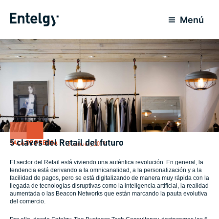
Skip
to
Menú
content
5 claves del Retail del futuro
SALA DE PRENSA
15 January 2019
El sector del Retail está viviendo una auténtica revolución. En general, la
tendencia está derivando a la omnicanalidad, a la personalización y a la
facilidad de pagos, pero se está digitalizando de manera muy rápida con la
llegada de tecnologías disruptivas como la inteligencia artificial, la realidad
aumentada o las Beacon Networks que están marcando la pauta evolutiva
del comercio.