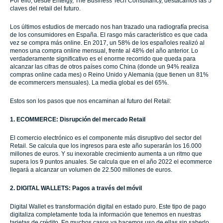
Por ello, desde Entelgy, The Business Tech Consultancy, destacamos las 5
claves del retail del futuro.
Los últimos estudios de mercado nos han trazado una radiografía precisa
de los consumidores en España. El rasgo más característico es que cada
vez se compra más online. En 2017, un 58% de los españoles realizó al
menos una compra online mensual, frente al 48% del año anterior. Lo
verdaderamente significativo es el enorme recorrido que queda para
alcanzar las cifras de otros países como China (donde un 94% realiza
compras online cada mes) o Reino Unido y Alemania (que tienen un 81%
de ecommercers mensuales). La media global es del 65%.
Estos son los pasos que nos encaminan al futuro del Retail:
1. ECOMMERCE: Disrupción del mercado Retail
El comercio electrónico es el componente más disruptivo del sector del
Retail. Se calcula que los ingresos para este año superarán los 16.000
millones de euros. Y su inexorable crecimiento aumenta a un ritmo que
supera los 9 puntos anuales. Se calcula que en el año 2022 el ecommerce
llegará a alcanzar un volumen de 22.500 millones de euros.
2. DIGITAL WALLETS: Pagos a través del móvil
Digital Wallet es transformación digital en estado puro. Este tipo de pago
digitaliza completamente toda la información que tenemos en nuestras
tarjetas de crédito. En muchos casos ya hacemos uso de ellas sin saberlo.