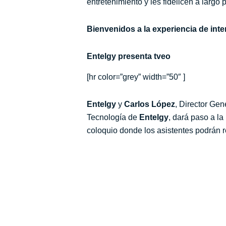
entretenimiento y les fidelicen a largo 
Bienvenidos a la experiencia de int
Entelgy presenta
tv
eo
[hr color=”grey” width=”50″ ]
Entelgy
y
Carlos López
, Director Gen
Tecnología de
Entelgy
, dará paso a l
coloquio donde los asistentes podrán r