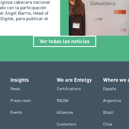
tigiosa cabecera nacional
ado con la participación
el Ángel Barrio, Head of
Digital, para publicar el
Ver todas las noticias
Insights
We are Entelgy
Where we 
News
Certifications
España
Press room
R&D&I
Argentina
Events
Alliances
Brazil
Customers
Chile