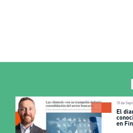
15 de Sep
El dia
conoc
en Fi