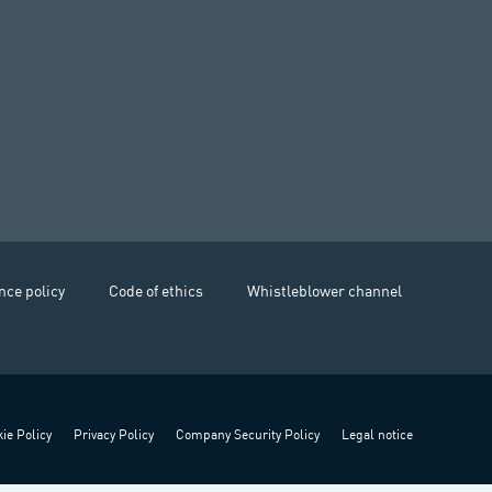
nce policy
Code of ethics
Whistleblower channel
ie Policy
Privacy Policy
Company Security Policy
Legal notice