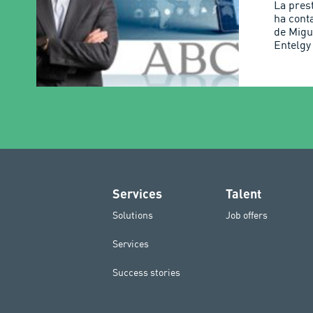
La pres
ha cont
de Migu
Entelgy 
Services
Talent
Solutions
Job offers
Services
Success stories