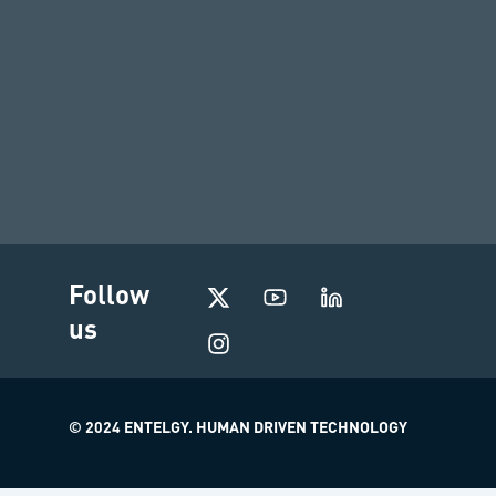
I
Follow
n
us
s
t
a
g
r
© 2024 ENTELGY. HUMAN DRIVEN TECHNOLOGY
a
m