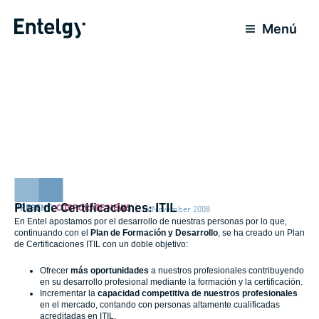
Skip
to
Menú
content
Plan de Certificaciones: ITIL
PRESENT
,
CORPORATE NEWS
16 November 2008
En Entel apostamos por el desarrollo de nuestras personas por lo que,
continuando con el
Plan de Formación y Desarrollo
, se ha creado un Plan
de Certificaciones ITIL con un doble objetivo:
­Ofrecer
más oportunidades
a nuestros profesionales contribuyendo
en su desarrollo profesional mediante la formación y la certificación.
Incrementar la
capacidad competitiva de nuestros profesionales
en el mercado, contando con personas altamente cualificadas
acreditadas en ITIL.