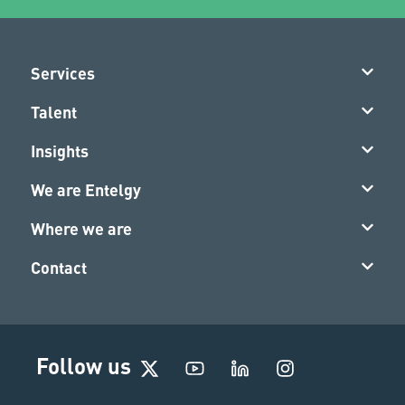
Services
Talent
Insights
We are Entelgy
Where we are
Contact
I
Follow us
n
s