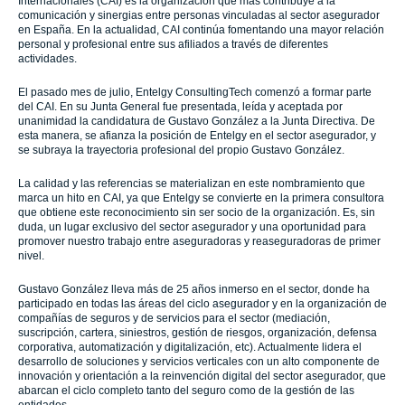
Internacionales (CAI) es la organización que más contribuye a la
comunicación y sinergias entre personas vinculadas al sector asegurador
en España. En la actualidad, CAI continúa fomentando una mayor relación
personal y profesional entre sus afiliados a través de diferentes
actividades.
El pasado mes de julio, Entelgy ConsultingTech comenzó a formar parte
del CAI. En su Junta General fue presentada, leída y aceptada por
unanimidad la candidatura de Gustavo González a la Junta Directiva. De
esta manera, se afianza la posición de Entelgy en el sector asegurador, y
se subraya la trayectoria profesional del propio Gustavo González.
La calidad y las referencias se materializan en este nombramiento que
marca un hito en CAI, ya que Entelgy se convierte en la primera consultora
que obtiene este reconocimiento sin ser socio de la organización. Es, sin
duda, un lugar exclusivo del sector asegurador y una oportunidad para
promover nuestro trabajo entre aseguradoras y reaseguradoras de primer
nivel.
Gustavo González lleva más de 25 años inmerso en el sector, donde ha
participado en todas las áreas del ciclo asegurador y en la organización de
compañías de seguros y de servicios para el sector (mediación,
suscripción, cartera, siniestros, gestión de riesgos, organización, defensa
corporativa, automatización y digitalización, etc). Actualmente lidera el
desarrollo de soluciones y servicios verticales con un alto componente de
innovación y orientación a la reinvención digital del sector asegurador, que
abarcan el ciclo completo tanto del seguro como de la gestión de las