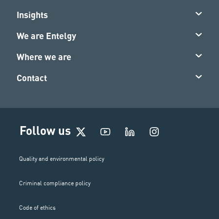
Insights
We are Entelgy
Where we are
Contact
I
Follow us
n
s
t
Quality and environmental policy
a
g
Criminal compliance policy
r
a
m
Code of ethics