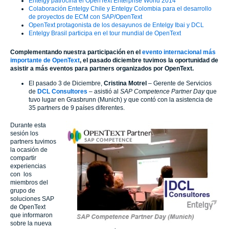
Entelgy patrocina el OpenText Enterprise World 2014
Colaboración Entelgy Chile y Entelgy Colombia para el desarrollo
de proyectos de ECM con SAP/OpenText
OpenText protagonista de los desayunos de Entelgy Ibai y DCL
Entelgy Brasil participa en el tour mundial de OpenText
Complementando nuestra participación en el
evento internacional más
importante de OpenText
, el pasado diciembre tuvimos la oportunidad de
asistir a más eventos para partners organizados por OpenText.
El pasado 3 de Diciembre,
Cristina Motrel
– Gerente de Servicios
de
DCL Consultores
– asistió al
SAP Competence Partner Day
que
tuvo lugar en Grasbrunn (Munich) y que contó con la asistencia de
35 partners de 9 países diferentes.
Durante esta
sesión los
partners tuvimos
la ocasión de
compartir
experiencias
con los
miembros del
grupo de
soluciones SAP
de OpenText
que informaron
sobre la nueva