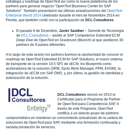
estrategia y roadmap de OpenText así como la nueva plataforma de los
partners para generar negocio “OpenText Business Center for SAP
Solutions”. También presentaron las últimas actualizaciones del
OpenText
Enterprise World 2014
celebrado durante el mes de Noviembre 2014 en
Florida, que también contó con la participación de
DCL Consultores
.
El pasado 9 de Diciembre,
Javier Sandner
– Gerente de Tecnología
de
DCL Consultores
– asistió al SAP
Competence Extended ECM
Deep Dive
de OpenText en Grasbrunn (Munich) al que asistieron 30
partners de 9 países diferentes.
A lo largo de esta sesión los partners tuvimos la oportunidad de conocer el
roadmap de OpenText Extended ECM for SAP Solutions, el nuevo sistema
de transporte de la versión 10.5 SP1 de xECM, los Blueprints como
aceleradores de la solución (SRM, Syclo Work Manager, PPM, EHSM), la
integración de xECM con SAP DMS, y, por último, la gestión de identidad y
autorización de la solución.
DCL Consultores
renovó en 2014 el
Certificado para el Programa de Partner
de OpenText para Competencia SAP. A
través de este Programa, OpenText
certifica a un selecto grupo de partners
comprometidos en mantener un conocimiento actualizado de la cartera de
soluciones de OpenText para SAP, mediante una formación continuada y
variada prestación de servicios.