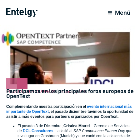
Skip
to
Menú
content
Participamos en los principales foros europeos de
PRESENT
,
EVENT SUMMARY
26 January 2015
OpenText
Complementando nuestra participación en el
evento internacional más
importante de OpenText
, el pasado diciembre tuvimos la oportunidad de
asistir a más eventos para partners organizados por OpenText.
El pasado 3 de Diciembre,
Cristina Motrel
– Gerente de Servicios
de
DCL Consultores
– asistió al
SAP Competence Partner Day
que
tuvo lugar en Grasbrunn (Munich) y que contó con la asistencia de