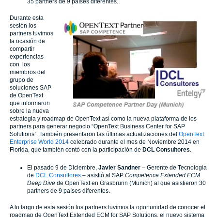
35 partners de 9 países diferentes.
Durante esta
sesión los
partners tuvimos
la ocasión de
compartir
experiencias
con los
miembros del
grupo de
soluciones SAP
de OpenText
que informaron
sobre la nueva
estrategia y roadmap de OpenText así como la nueva plataforma de los
partners para generar negocio “OpenText Business Center for SAP
Solutions”. También presentaron las últimas actualizaciones del
OpenText
Enterprise World 2014
celebrado durante el mes de Noviembre 2014 en
Florida, que también contó con la participación de
DCL Consultores
.
El pasado 9 de Diciembre,
Javier Sandner
– Gerente de Tecnología
de
DCL Consultores
– asistió al SAP
Competence Extended ECM
Deep Dive
de OpenText en Grasbrunn (Munich) al que asistieron 30
partners de 9 países diferentes.
A lo largo de esta sesión los partners tuvimos la oportunidad de conocer el
roadmap de OpenText Extended ECM for SAP Solutions, el nuevo sistema