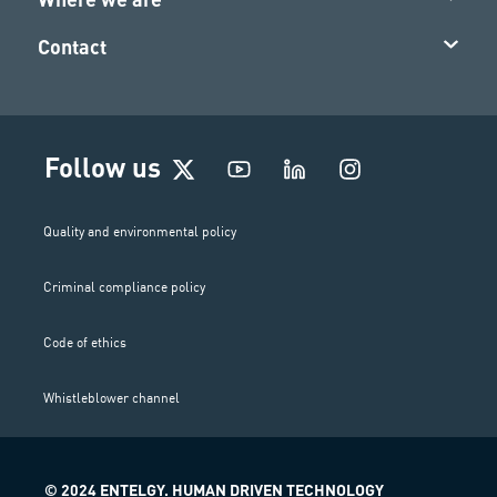
Contact
I
Follow us
n
s
t
Quality and environmental policy
a
g
Criminal compliance policy
r
a
m
Code of ethics
Whistleblower channel
© 2024 ENTELGY. HUMAN DRIVEN TECHNOLOGY