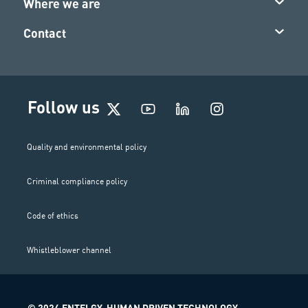
Where we are
Contact
I
Follow us
n
s
t
Quality and environmental policy
a
g
Criminal compliance policy
r
a
m
Code of ethics
Whistleblower channel
© 2024 ENTELGY. HUMAN DRIVEN TECHNOLOGY