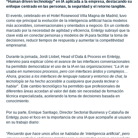
“Human driven technology” en IA aplicada a la empresa, destacando su
enfoque centrado en las personas, la seguridad y el retorno tangible.
El evento, celebrado en el Hotel Rosewood Villa Magna de Madrid, tuvo
como eje principal la evolución de la inteligencia artificial hacia modelos
más accesibles, conversacionales y orientados a negocio. En un contexto
marcado por la necesidad de agilidad y eficiencia, Entelgy subrayó que la
clave está en conectar personas y modelos de IA para facilitar la toma de
decisiones, reducir tiempos de respuesta y aumentar la competitividad
empresarial.
Durante la jornada, Jordi Llobet, Head of Data & Process en Entelgy,
intervino para explicar cómo el avance de las interfaces conversacionales
ha permitido democratizar el uso de la IA en las organizaciones: “
La IA se
usaba en numerosos procesos, pero con interfaces áridos y complejos…
Ahora, gracias a los interfaces de lenguaje natural y entornos de chat, la
tecnología se ha hecho accesible a cualquiera que pueda teclear o
hablar
”. Este cambio tecnológico ha permitido que profesionales de
diferentes áreas accedan al valor del dato sin necesidad de formación
técnica especializada, acelerando la toma de decisiones basada en
conocimiento.
Por su parte, Enrique Santiago, Director Sectorial Business y Cataluña de
Entelgy, puso el foco en la importancia de una IA que acompañe al usuario
en su trabajo diario:
“
Recuerdo que hace unos años se hablaba de ‘inteligencia artificial’, pero