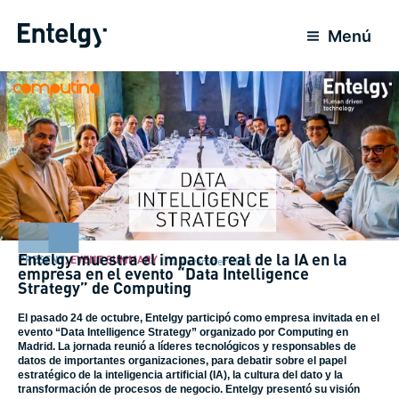
Skip
to
Menú
content
Entelgy muestra el impacto real de la IA en la
PRESENT
,
EVENT SUMMARY
4 November 2025
empresa en el evento “Data Intelligence
Strategy” de Computing
El pasado 24 de octubre, Entelgy participó como empresa invitada en el
evento “Data Intelligence Strategy” organizado por Computing en
Madrid. La jornada reunió a líderes tecnológicos y responsables de
datos de importantes organizaciones, para debatir sobre el papel
estratégico de la inteligencia artificial (IA), la cultura del dato y la
transformación de procesos de negocio. Entelgy presentó su visión