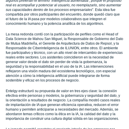
algunos preferían el término ‘inteligencia aumentada’, porque el propósito
real es acompañar y potenciar al usuario, no reemplazarlo, sino aumentar
sus capacidades dentro de los procesos empresariales
”. Esta idea fue
compartida por otros participantes del encuentro, donde quedó claro que
el futuro de la IA pasa por modelos colaborativos que integren el
conocimiento humano y la potencia analítica de los algoritmos.
La mesa redonda contó con la participación de perfiles como el Head of
Data Science de Mahou San Miguel, la Responsable de Gobierno del Dato
de Mutua Madrileña, el Gerente de Arquitectura de Datos de Repsol, y la
Responsable de Ciberinteligencia de ILUNION, entre otros. El ambiente
fue participativo y técnico, con un alto nivel de intercambio de experiencias
reales entre sectores. Los asistentes coincidieron en la necesidad de
generar valor desde el dato sin perder de vista la gobernanza, la
seguridad y la responsabilidad en el uso de la IA. Las intervenciones
reflejaron una visión madura del ecosistema tecnológico, con especial
atención a cómo la inteligencia artificial puede integrarse de forma
sostenible y eficaz en los procesos de negocio.
Entelgy estructuró su propuesta de valor en tres ejes clave: la conexión
efectiva entre personas y modelos, la gobernanza y seguridad del dato, y
la orientación a resultados de negocio. La compañía mostró casos reales
de implantación de IA que generan eficiencia operativa, reducen el error
humano y permiten anticiparse a necesidades del mercado. Además, se
abordaron temas críticos como la ética en la IA, la calidad del dato y la
importancia de construir una cultura digital sólida en las organizaciones.