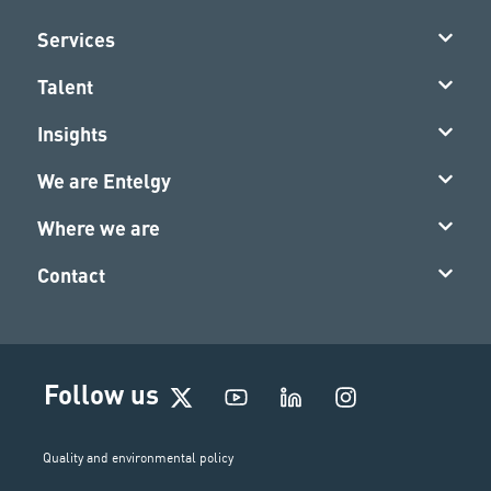
Services
Talent
Insights
We are Entelgy
Where we are
Contact
I
Follow us
n
s
t
Quality and environmental policy
a