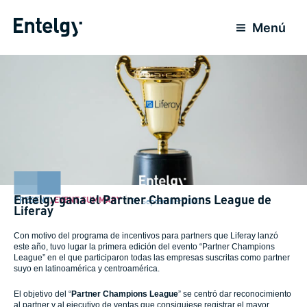
Skip
to
Menú
content
Entelgy gana el Partner Champions League de
PRESENT
,
EVENT SUMMARY
30 September 2020
Liferay
Con motivo del programa de incentivos para partners que Liferay lanzó
este año, tuvo lugar la primera edición del evento “Partner Champions
League” en el que participaron todas las empresas suscritas como partner
suyo en latinoamérica y centroamérica.
El objetivo del “
Partner Champions League
” se centró dar reconocimiento
al partner y al ejecutivo de ventas que consiguiese registrar el mayor