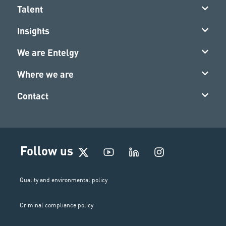
Talent
Insights
We are Entelgy
Where we are
Contact
I
Follow us
n
s
t
Quality and environmental policy
a
g
Criminal compliance policy
r
a