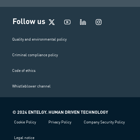
I
Follow us
n
s
t
Quality and environmental policy
a
g
Criminal compliance policy
r
a
m
Code of ethics
Whistleblower channel
© 2024 ENTELGY. HUMAN DRIVEN TECHNOLOGY
Cookie Policy
Privacy Policy
Company Security Policy
Legal notice