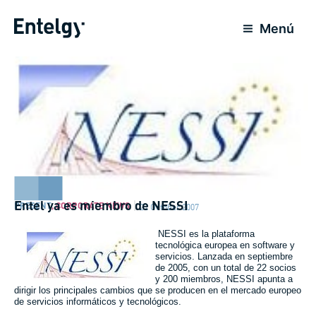
Skip
to
Menú
content
Entel ya es miembro de NESSI
PRESENT
,
CORPORATE NEWS
22 October 2007
NESSI es la plataforma
tecnológica europea en software y
servicios. Lanzada en septiembre
de 2005, con un total de 22 socios
y 200 miembros, NESSI apunta a
dirigir los principales cambios que se producen en el mercado europeo
de servicios informáticos y tecnológicos.