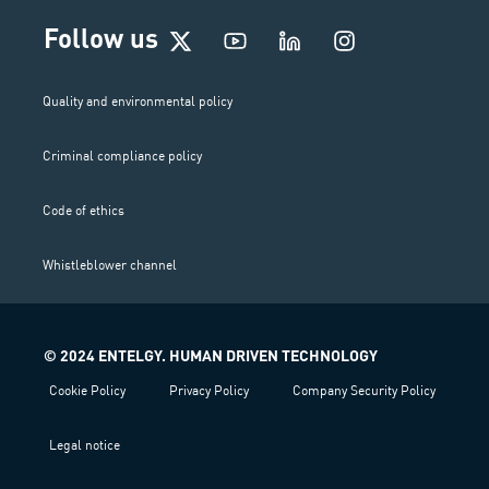
I
Follow us
n
s
t
Quality and environmental policy
a
g
Criminal compliance policy
r
a
m
Code of ethics
Whistleblower channel
© 2024 ENTELGY. HUMAN DRIVEN TECHNOLOGY
Cookie Policy
Privacy Policy
Company Security Policy
Legal notice