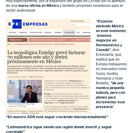
muy especialmente, por la expansión del grupo en LATAM con la apertura
de una
nueva oficina en México
y también proyectos novedosos para el
sector audiovisual
“Estamos
abriendo México
en este momento;
tenemos
negocios en
Norteamérica y
Canadá“
, dice
Echevarría, que
explica que en
Europa trabajamos
en mercados como
Suiza, Austria,
Alemania y Gran
Bretaña,
“de una
manera pequeña
todavía, pero con
planes para
incrementar esta
presencia
”.
“En nuestro ADN está seguir creciendo internacionalmente”
.
“Latinoamérica sigue siendo una región donde invertir y seguir
creciendo”
.