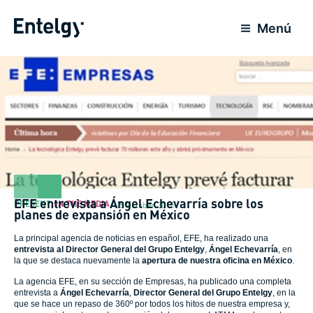
Skip
to
Menú
content
EFE entrevista a Ángel Echevarría sobre los
PRESENT
,
IN THE MEDIA
5 October 2015
planes de expansión en México
La principal agencia de noticias en español, EFE, ha realizado una
entrevista al Director General del Grupo Entelgy
,
Ángel Echevarría
, en
la que se destaca nuevamente la
apertura de nuestra oficina en México
.
La agencia EFE, en su sección de Empresas, ha publicado una completa
entrevista a
Ángel Echevarría
,
Director General del Grupo Entelgy
, en la
que se hace un repaso de 360º por todos los hitos de nuestra empresa y,