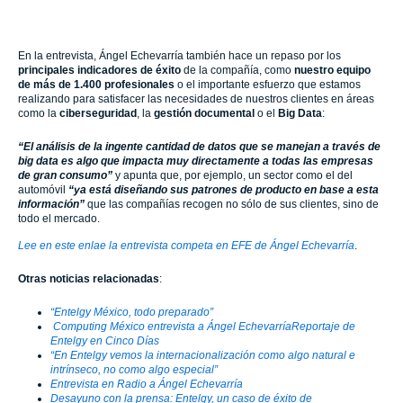
En la entrevista, Ángel Echevarría también hace un repaso por los
principales indicadores de éxito
de la compañía, como
nuestro equipo
de más de 1.400 profesionales
o el importante esfuerzo que estamos
realizando para satisfacer las necesidades de nuestros clientes en áreas
como la
ciberseguridad
, la
gestión documental
o el
Big Data
:
“El análisis de la ingente cantidad de datos que se manejan a través de
big data es algo que impacta muy directamente a todas las empresas
de gran consumo”
y apunta que, por ejemplo, un sector como el del
automóvil
“ya está diseñando sus patrones de producto en base a esta
información”
que las compañías recogen no sólo de sus clientes, sino de
todo el mercado.
Lee en este enlae la entrevista competa en EFE de Ángel Echevarría
.
Otras noticias relacionadas
:
“Entelgy México, todo preparado”
Computing México entrevista a Ángel Echevarría
Reportaje de
Entelgy en Cinco Días
“En Entelgy vemos la internacionalización como algo natural e
intrínseco, no como algo especial”
Entrevista en Radio a Ángel Echevarría
Desayuno con la prensa: Entelgy, un caso de éxito de