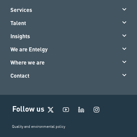
Services
Talent
Insights
We are Entelgy
Where we are
Contact
I
Follow us
n
s
t
Quality and environmental policy
a