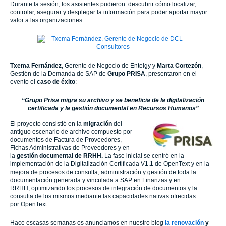
Durante la sesión, los asistentes pudieron descubrir cómo localizar,
controlar, asegurar y desplegar la información para poder aportar mayor
valor a las organizaciones.
Txema Fernández
, Gerente de Negocio de Entelgy y
Marta Cortezón
,
Gestión de la Demanda de SAP de
Grupo PRISA
, presentaron en el
evento el
caso de éxito
:
“Grupo Prisa migra su archivo y se beneficia de la digitalización
certificada y la gestión documental en Recursos Humanos”
El proyecto consistió en la
migración
del
antiguo escenario de archivo compuesto por
documentos de Factura de Proveedores,
Fichas Administrativas de Proveedores y en
la
gestión documental de RRHH
.
La fase inicial se centró en la
implementación de la Digitalización Certificada V1.1 de OpenText y en la
mejora de procesos de consulta, administración y gestión de toda la
documentación generada y vinculada a SAP en Finanzas y en
RRHH, optimizando los procesos de integración de documentos y la
consulta de los mismos mediante las capacidades nativas ofrecidas
por OpenText.
Hace escasas semanas os anunciamos en nuestro blog
la renovación
y