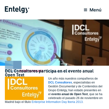
Skip
to
Menú
content
DCL Consultores participa en el evento anual
PRESENT
,
EVENT SUMMARY
28 November 2013
Open Text
Un año más nuestros compañeros de
DCL Consultores
, especialistas en
Gestión Documental y de Contenidos del
Grupo Entelgy, han estado presentes en
el
evento anual de Open Text
, que se ha
celebrado el pasado 26 de noviembre en
Madrid bajo el título
Enterprise Information Day Iberia 2013
.