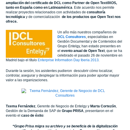
ampliación del certificado de DCL como Partner de Open Text/IXOS,
tanto en España como en Latinoamérica
. Este acuerdo nos permite
realizar proyectos relacionados con actividades de
consultoría
tecnológica
y de comercialización
de los productos que Open Text nos
ofrece.
Un año más nuestros compañeros de
DCL Consultores
, especialistas en
Gestión Documental y de Contenidos del
Grupo Entelgy, han estado presentes en
el
evento anual de Open Text
, que se ha
celebrado el pasado 26 de noviembre en
Madrid bajo el título
Enterprise Information Day Iberia 2013
.
Durante la sesión, los asistentes pudieron descubrir cómo localizar,
controlar, asegurar y desplegar la información para poder aportar mayor
valor a las organizaciones.
Txema Fernández
, Gerente de Negocio de Entelgy y
Marta Cortezón
,
Gestión de la Demanda de SAP de
Grupo PRISA
, presentaron en el
evento el
caso de éxito
:
“Grupo Prisa migra su archivo y se beneficia de la digitalización