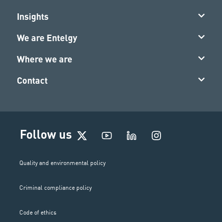
Insights
We are Entelgy
Where we are
Contact
I
Follow us
n
s
t
Quality and environmental policy
a
g
Criminal compliance policy
r
a
m
Code of ethics