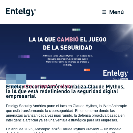
Skip
to
Menú
content
Entelgy Security América analiza Claude Mythos,
PRESENT
,
ENTELGY SECURITY AMÉRICA
15 June 2026
la IA que está redefiniendo la seguridad digital
empresarial
Entelgy Security América pone el foco en Claude Mythos, la IA de Anthropic
que está transformando la ciberseguridad. En un entorno donde las
amenazas avanzan cada vez más rápido, la defensa proactiva basada en
inteligencia artificial ya es una ventaja estratégica para las empresas.
En abril de 2026, Anthropic lanzó Claude Mythos Preview — un modelo