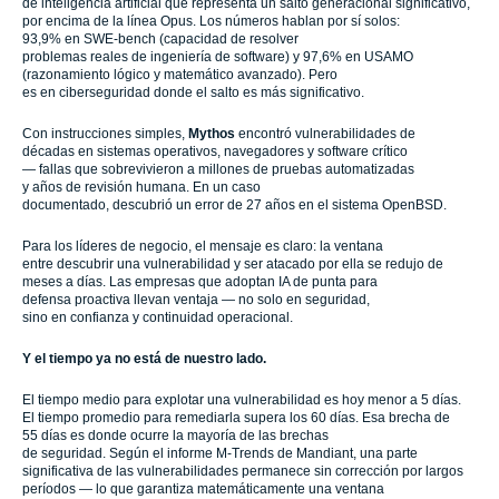
de inteligencia artificial que representa un salto generacional significativo,
por encima de la línea Opus. Los números hablan por sí solos:
93,9% en SWE-bench (capacidad de resolver
problemas reales de ingeniería de software) y 97,6% en USAMO
(razonamiento lógico y matemático avanzado). Pero
es en ciberseguridad donde el salto es más significativo.
Con instrucciones simples,
Mythos
encontró vulnerabilidades de
décadas en sistemas operativos, navegadores y software crítico
— fallas que sobrevivieron a millones de pruebas automatizadas
y años de revisión humana. En un caso
documentado, descubrió un error de 27 años en el sistema OpenBSD.
Para los líderes de negocio, el mensaje es claro: la ventana
entre descubrir una vulnerabilidad y ser atacado por ella se redujo de
meses a días. Las empresas que adoptan IA de punta para
defensa proactiva llevan ventaja — no solo en seguridad,
sino en confianza y continuidad operacional.
Y el tiempo ya no está de nuestro lado.
El tiempo medio para explotar una vulnerabilidad es hoy menor a 5 días.
El tiempo promedio para remediarla supera los 60 días. Esa brecha de
55 días es donde ocurre la mayoría de las brechas
de seguridad. Según el informe M-Trends de Mandiant, una parte
significativa de las vulnerabilidades permanece sin corrección por largos
períodos — lo que garantiza matemáticamente una ventana