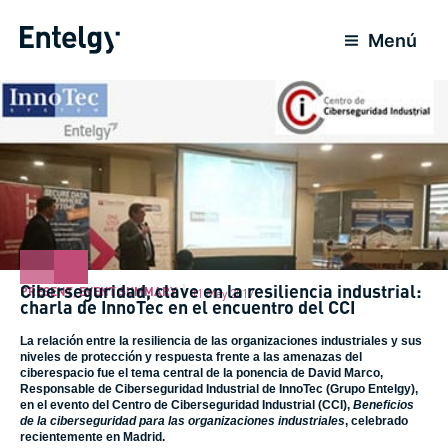
Skip
to
Menú
content
Ciberseguridad, clave en la resiliencia industrial:
PRESENT
,
EVENT SUMMARY
11 May 2017
charla de InnoTec en el encuentro del CCI
La relación entre la resiliencia de las organizaciones industriales y sus
niveles de protección y respuesta frente a las amenazas del
ciberespacio fue el tema central de la ponencia de David Marco,
Responsable de Ciberseguridad Industrial de InnoTec (
Grupo Entelgy
),
en el evento del Centro de Ciberseguridad Industrial (CCI),
Beneficios
de la ciberseguridad para las organizaciones industriales
, celebrado
recientemente en Madrid.