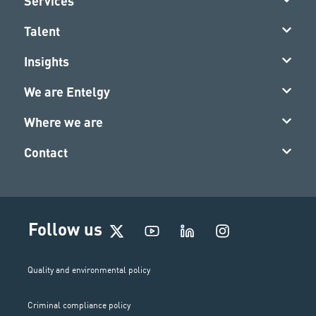
Services
Talent
Insights
We are Entelgy
Where we are
Contact
I
Follow us
n
s
t
Quality and environmental policy
a
g
Criminal compliance policy
r