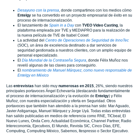
Desayuno con la prensa
, donde compartimos con los medios cómo
Entelgy
se ha convertido en un proyecto empresarial de éxito en su
proceso de internacionalización.
El lanzamiento de
Spain in a Day
con
TVEO Video Casting
, la
plataforma empleada por TVE y MEDIAPRO para la realización de
la nueva película de TVE de Isabel Coixet
La actividad del
Centro de Operaciones de Seguridad de InnoTec
(SOC), un área de excelencia destinado a dar servicios de
seguridad gestionada a nuestros clientes, con un amplio equipo de
personal especializado.
El
Día Mundial de la Contraseña Segura
, donde Félix Muñoz nos
reveló algunas de las claves para conseguirlo.
El
nombramiento de Manuel Márquez, como nuevo responsable de
Entelgy en México
Las
entrevistas
han sido muy
numerosas en 2015
, 26%, siendo nuestros
principales portavoces Ángel Echevarría (destacando fundamentalmente
el proceso de internacionalización y la evolución de
Entelgy
) y Félix
Muñoz, con nuestra especialización y oferta en Seguridad. Otros
portavoces que también han atendido a la prensa han sido: Mar Aguado,
Javier Astigarraga, Manuel Márquez y Jorge Uyá. Todas estas entrevistas
han salido publicadas en medios de referencia como RNE, TICbeat, El
Nuevo Lunes, Onda Cero, Actualidad Económica, Channel Partner, Radio
Intereconomía, Ejecutivos, El Mundo, Revista SIC, Cinco Días, EFE,
Computing, Computing México, Sabemos, Itespresso o Sector Ejecutivo.