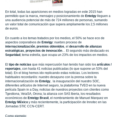
En total, todas las apariciones en medios logradas en este 2015 han
permitido que la marca, mensajes y posicionamiento de
Entelgy
lleguen a
una audiencia potencial de más de 724 millones de personas, sumando
un valor total de comunicación que supera ampliamente los 2,5 millones
de euros.
En cuanto a los temas tratados por los medios, el 50% se hace eco de
aspectos corporativos de
Entelgy
: nuetsro proceso de
internacionalización
,
premios obtenidos
, el
desarrollo de alianzas
estratégicas
,
proyectos de innovación
… El segundo más destacado es
Seguridad
, tema estrella, que ocupa un 23% de los impactos en medios.
El
tipo de noticias
que más repercusión han tenido han sido los
artículos /
reportajes
, con hasta 41 noticias publicadas (lo que supone un 53% del
total). En el blog hemos ido replicando estas noticias. Los lectores
habituales recordaréis: nuestro desayuno con la prensa sobre la
internacionalización de
Entelgy
, la inauguración del nuestro SOC,
diferentes artículos de Internet seguro, la plataforma TVEO en la nueva
película Spain in a Day, noticias de nuestros proyectos con clientes como
Tgestiona, VeiaSA, Orona; la alianza con SAS Iberia, los resultados
económicos de
Entelgy
Brasil
, el nombramiento de Manuel Marquez en
Entelgy
México
y más recientemente, la participación de Innotec en las
Jornadas STIC CCN-CERT.
Como ejemplo: