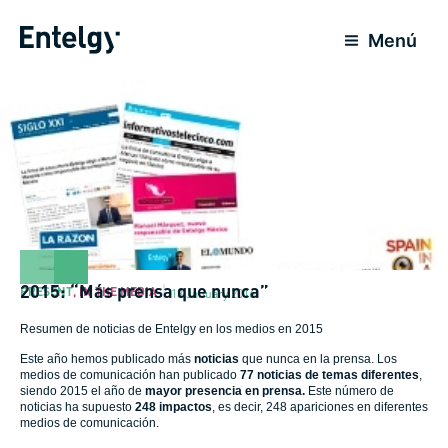
Skip
to
Menú
content
2015: “Más prensa que nunca”
PRESENT
,
IN THE MEDIA
13 January 2016
Resumen de noticias de Entelgy en los medios en 2015
Este año hemos publicado más
noticias
que nunca en la prensa. Los
medios de comunicación han publicado
77 noticias de temas diferentes
,
siendo 2015 el año de
mayor presencia en prensa.
Este número de
noticias ha supuesto
248 impactos
, es decir, 248 apariciones en diferentes
medios de comunicación.