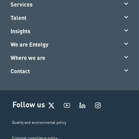
Services
Talent
Insights
We are Entelgy
Where we are
Contact
I
Follow us
n
s
t
Quality and environmental policy
a
g
Criminal compliance policy