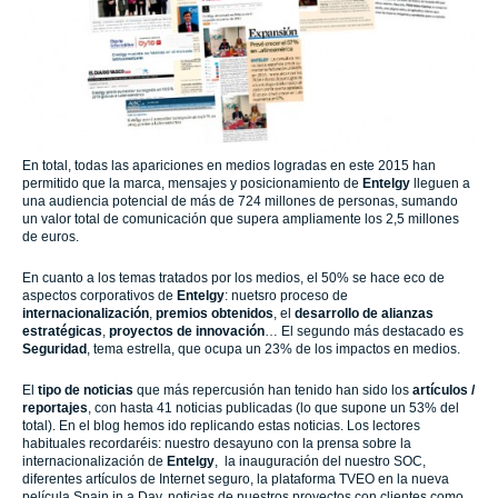
En total, todas las apariciones en medios logradas en este 2015 han
permitido que la marca, mensajes y posicionamiento de
Entelgy
lleguen a
una audiencia potencial de más de 724 millones de personas, sumando
un valor total de comunicación que supera ampliamente los 2,5 millones
de euros.
En cuanto a los temas tratados por los medios, el 50% se hace eco de
aspectos corporativos de
Entelgy
: nuetsro proceso de
internacionalización
,
premios obtenidos
, el
desarrollo de alianzas
estratégicas
,
proyectos de innovación
… El segundo más destacado es
Seguridad
, tema estrella, que ocupa un 23% de los impactos en medios.
El
tipo de noticias
que más repercusión han tenido han sido los
artículos /
reportajes
, con hasta 41 noticias publicadas (lo que supone un 53% del
total). En el blog hemos ido replicando estas noticias. Los lectores
habituales recordaréis: nuestro desayuno con la prensa sobre la
internacionalización de
Entelgy
, la inauguración del nuestro SOC,
diferentes artículos de Internet seguro, la plataforma TVEO en la nueva
película Spain in a Day, noticias de nuestros proyectos con clientes como