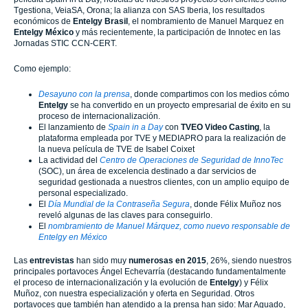
Tgestiona, VeiaSA, Orona; la alianza con SAS Iberia, los resultados
económicos de
Entelgy
Brasil
, el nombramiento de Manuel Marquez en
Entelgy
México
y más recientemente, la participación de Innotec en las
Jornadas STIC CCN-CERT.
Como ejemplo:
Desayuno con la prensa
, donde compartimos con los medios cómo
Entelgy
se ha convertido en un proyecto empresarial de éxito en su
proceso de internacionalización.
El lanzamiento de
Spain in a Day
con
TVEO Video Casting
, la
plataforma empleada por TVE y MEDIAPRO para la realización de
la nueva película de TVE de Isabel Coixet
La actividad del
Centro de Operaciones de Seguridad de InnoTec
(SOC), un área de excelencia destinado a dar servicios de
seguridad gestionada a nuestros clientes, con un amplio equipo de
personal especializado.
El
Día Mundial de la Contraseña Segura
, donde Félix Muñoz nos
reveló algunas de las claves para conseguirlo.
El
nombramiento de Manuel Márquez, como nuevo responsable de
Entelgy en México
Las
entrevistas
han sido muy
numerosas en 2015
, 26%, siendo nuestros
principales portavoces Ángel Echevarría (destacando fundamentalmente
el proceso de internacionalización y la evolución de
Entelgy
) y Félix
Muñoz, con nuestra especialización y oferta en Seguridad. Otros
portavoces que también han atendido a la prensa han sido: Mar Aguado,