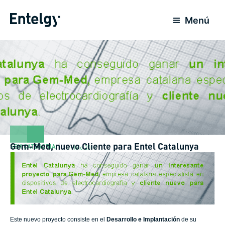
Ir
para
Menú
o
conteúdo
Gem-Med, nuevo Cliente para Entel Catalunya
SEM CATEGORIA
15 Maio 2011
Este nuevo proyecto consiste en el
Desarrollo e Implantación
de su