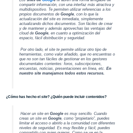
compartir información, con una interfaz más atractiva y
multidispositivo. Te permiten utilizar referencias a los
propios documentos de
G
o
o
g
l
e
, con lo que la
actualización del site es inmediata, simplemente
actualizando dichos documentos. Son fáciles de crear
y de mantener y además aprovechas las ventajas del
cloud de
G
o
o
g
l
e
, en cuanto a optimización del
espacio, fácil distribución y seguridad.
Por otro lado, el site te permite utilizar otro tipo de
herramientas, como valor añadido, que no encuentras o
que no son tan fáciles de gestionar en los gestores
documentales corrientes: foros, subscripciones,
encuestas, noticias, presentaciones en línea, etc.
En
nuestro site manejamos todos estos recursos.
¿Cómo has hecho el
site
? ¿Quién puede incluir contenidos?
Hacer un site en
G
o
o
g
l
e
es muy sencillo. Cuando
creas un site en
G
o
o
g
l
e
, como “propietario”, puedes
limitar el acceso o abrirlo a la comunidad con diferentes
niveles de seguridad. Es muy flexible y fácil, puedes
compartirlo con quien quieras. Como se ve en la