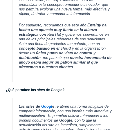
profundizar este concepto rompedor e innovador, que
nos permita explorar una nueva forma, más efectiva y
rápida, de tratar y compartir la información.
Por supuesto, recordemos que este año
Entelgy
ha
hecho una apuesta muy fuerte en la alianza
estratégica con
Red Hat
y queremos convertirnos en
uno de los principales referentes de sus soluciones.
Ante una línea de productos tan potente, con un
concepto basado en el cloud
y en la organización
desde
un único punto de vista de control y
distribución
, me pareció que
nuestra herramienta de
apoyo debía seguir un patrón similar al que
ofrecemos a nuestros clientes
.
¿Qué permiten los
sites
de Google?
Los
sites de
G
o
o
g
l
e
te abren una forma amigable de
compartir información, con una interfaz más atractiva y
multidispositivo. Te permiten utilizar referencias a los
propios documentos de
G
o
o
g
l
e
, con lo que la
actualización del site es inmediata, simplemente
actualizando dichos documentos. Son fáciles de crear