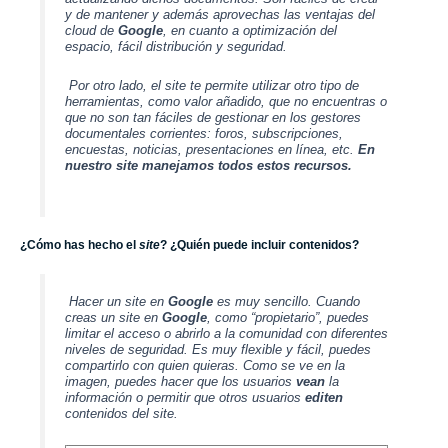
y de mantener y además aprovechas las ventajas del
cloud de
G
o
o
g
l
e
, en cuanto a optimización del
espacio, fácil distribución y seguridad.
Por otro lado, el site te permite utilizar otro tipo de
herramientas, como valor añadido, que no encuentras o
que no son tan fáciles de gestionar en los gestores
documentales corrientes: foros, subscripciones,
encuestas, noticias, presentaciones en línea, etc.
En
nuestro site manejamos todos estos recursos.
¿Cómo has hecho el
site
? ¿Quién puede incluir contenidos?
Hacer un site en
G
o
o
g
l
e
es muy sencillo. Cuando
creas un site en
G
o
o
g
l
e
, como “propietario”, puedes
limitar el acceso o abrirlo a la comunidad con diferentes
niveles de seguridad. Es muy flexible y fácil, puedes
compartirlo con quien quieras. Como se ve en la
imagen, puedes hacer que los usuarios
vean
la
información o permitir que otros usuarios
editen
contenidos del site.