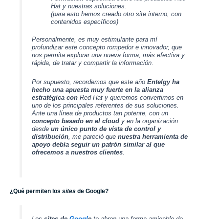
Hat y nuestras soluciones.
(para esto hemos creado otro site interno, con
contenidos específicos)
Personalmente, es muy estimulante para mí
profundizar este concepto rompedor e innovador, que
nos permita explorar una nueva forma, más efectiva y
rápida, de tratar y compartir la información.
Por supuesto, recordemos que este año
Entelgy
ha
hecho una apuesta muy fuerte en la alianza
estratégica con
Red Hat
y queremos convertirnos en
uno de los principales referentes de sus soluciones.
Ante una línea de productos tan potente, con un
concepto basado en el cloud
y en la organización
desde
un único punto de vista de control y
distribución
, me pareció que
nuestra herramienta de
apoyo debía seguir un patrón similar al que
ofrecemos a nuestros clientes
.
¿Qué permiten los
sites
de Google?
Los
sites de
G
o
o
g
l
e
te abren una forma amigable de