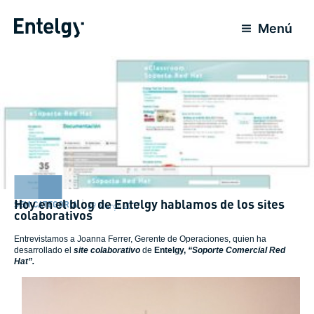
Ir
para
Menú
o
conteúdo
Hoy en el blog de Entelgy hablamos de los sites
SEM CATEGORIA
29 Março 2017
colaborativos
Entrevistamos a Joanna Ferrer, Gerente de Operaciones, quien ha
desarrollado el
site
colaborativo
de
Entelgy,
“Soporte Comercial Red
Hat”.