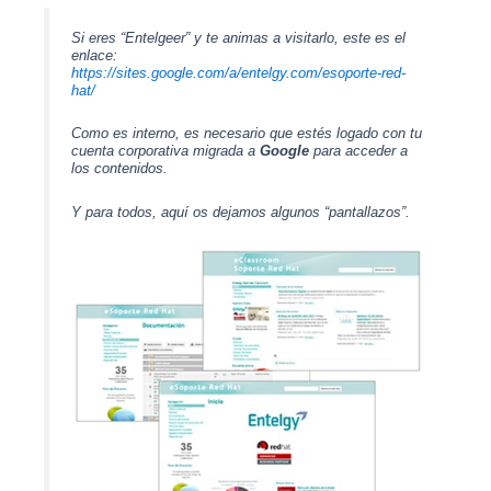
Si eres
“Entelgeer”
y te animas a visitarlo, este es el
enlace:
https://sites.google.com/a/entelgy.com/esoporte-red-
hat/
Como es interno, es necesario que estés logado con tu
cuenta corporativa migrada a
G
o
o
g
l
e
para acceder a
los contenidos.
Y para todos, aquí os dejamos algunos “pantallazos”.