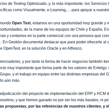
icios de Testing Optimizado, y, lo más importante, los Servici
cíficas como Visualmente, e-Learning,… para apoyar a nuestro 
l mundo
Open Text
, estamos en una oportunidad muy grande y r
portunidades, de la mano de los equipos de Chile y España. En
nas y contamos en la parte comercial con una persona que con
 En Gestión documental destacar que para poder ofrecerle al cl
OpenText, en la solución Oracle y en Alfresco.
erenciadores, y por tanto la forma de hacer negocios también tie
ecto muy importante que forma parte de los valores de Entelgy: 
Grupo, y el trabajo en equipo entre las distintas empresas del 
rlo aún más.
 adjudicación del proyecto de implementación del ERP y HCM 
 nosotros, y que hemos ganado no por ser los más baratos, ni p
las propuestas
,
por las referencias de nuestros clientes
,
y e