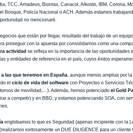
ndia, TCC, Amadeus, Biomax, Canacol, Alkosto, IBM, Corona, M
l Bosque, Policía Nacional o ACH. Además estamos trabajando
oportunidad no mencionaré.
cios que están por llegar, resultado del trabajo de un equipo
a proseguir con la apuesta por consolidarnos como una compañ
ra actividad
se refleja en la importancia de las oportunidades
s y entidades de referencia en el país, cuyos éxitos esperam
es a las que tenemos en España
, aunque menos amplias por l
ndo el
ciclo de vida del software
con Proyectos o Servicios Té
 entornos de movilidad,…). Además, hemos potenciado
el Gold P
rar a competir) y en BBD, y estamos potenciando SOA, con serv
nes.
ía
englobamos lo que es Seguridad (apenas incipiente con la Le
(realizamos exitosamente un DUE DILIGENCE para un cliente Gl