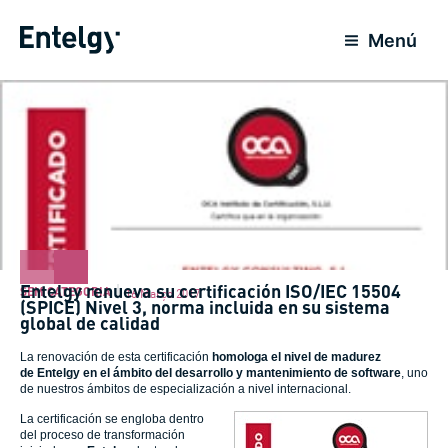
Ir
para
Menú
o
conteúdo
Entelgy renueva su certificación ISO/IEC 15504
SEM CATEGORIA
16 Março 2017
(SPICE) Nivel 3, norma incluida en su sistema
global de calidad
La renovación de esta certificación
homologa el nivel de madurez
de Entelgy en el ámbito del desarrollo y mantenimiento de software
, uno
de nuestros ámbitos de especialización a nivel internacional.
La certificación se engloba dentro
del proceso de transformación