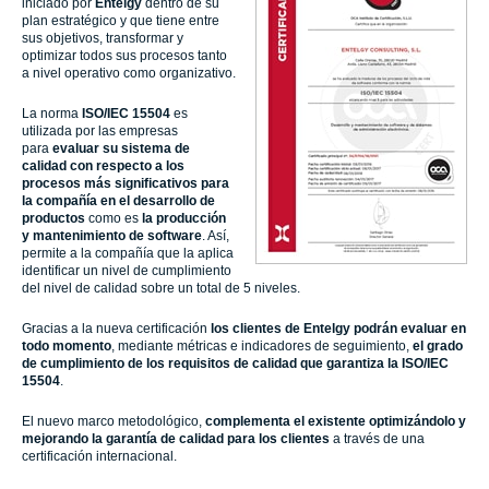
iniciado por
Entelgy
dentro de su
plan estratégico y que tiene entre
sus objetivos, transformar y
optimizar todos sus procesos tanto
a nivel operativo como organizativo.
La norma
ISO/IEC 15504
es
utilizada por las empresas
para
evaluar su sistema de
calidad con respecto a los
procesos más significativos para
la compañía en el desarrollo de
productos
como es
la producción
y mantenimiento de software
. Así,
permite a la compañía que la aplica
identificar un nivel de cumplimiento
del nivel de calidad sobre un total de 5 niveles.
Gracias a la nueva certificación
los clientes de
Entelgy
podrán evaluar en
todo momento
, mediante métricas e indicadores de seguimiento,
el grado
de cumplimiento de los requisitos de calidad que garantiza la ISO
/IEC
15504
.
El nuevo marco metodológico,
complementa el existente optimizándolo y
mejorando la garantía de calidad para los clientes
a través de una
certificación internacional.