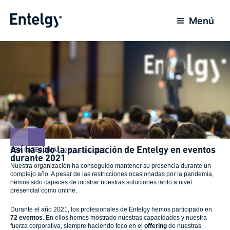
Ir
para
Menú
o
conteúdo
Así ha sido la participación de Entelgy en eventos
SEM CATEGORIA
27 Janeiro 2022
durante 2021
Nuestra organización ha conseguido mantener su presencia durante un
complejo año. A pesar de las restricciones ocasionadas por la pandemia,
hemos sido capaces de mostrar nuestras soluciones tanto a nivel
presencial como online.
Durante el año 2021, los profesionales de Entelgy hemos participado en
72 eventos
. En ellos hemos mostrado nuestras capacidades y nuestra
fuerza corporativa, siempre haciendo foco en el
offering
de nuestras