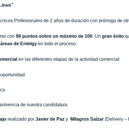
Linux”
.
écnicos Profesionales de 2 años de duración con prórroga de ot
urso con
98 puntos sobre un máximo de 100
. Un
gran éxito
qu
 áreas de
Entelgy
en todo el proceso.
omercial
en las diferentes etapas de la actividad comercial:
a oportunidad
ica
 solvencia de nuestra candidatura
ajo
realizado por
Javier de Paz
y
Milagros Saízar
(Delivery – 