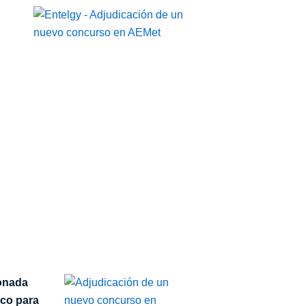
onada
ico para