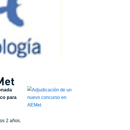
Met
onada
ico para
ros 2 años.