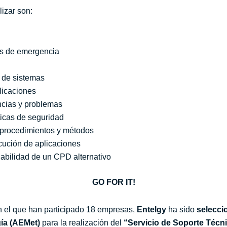
lizar son:
es de emergencia
 de sistemas
licaciones
ncias y problemas
íticas de seguridad
 procedimientos y métodos
ecución de aplicaciones
iabilidad de un CPD alternativo
GO FOR IT!
n el que han participado 18 empresas,
Entelgy
ha sido
selecci
gía (AEMet)
para la realización del
“Servicio de Soporte Técn