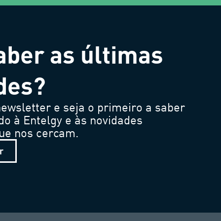
aber as últimas
des?
ewsletter e seja o primeiro a saber
do à Entelgy e às novidades
que nos cercam.
r