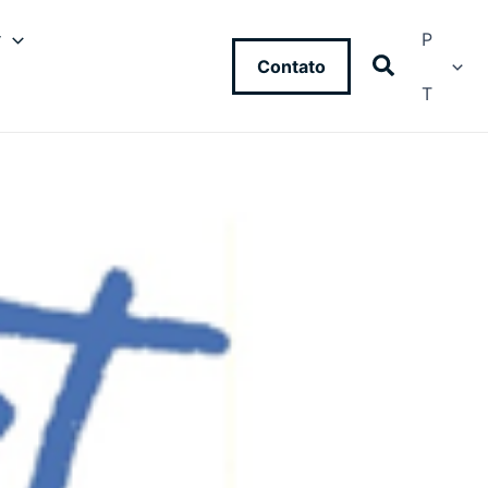
y
P
Contato
T